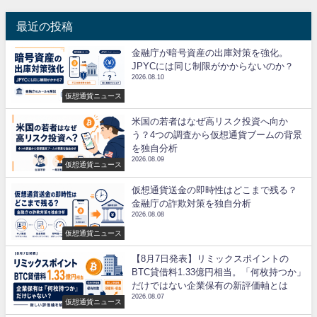
最近の投稿
金融庁が暗号資産の出庫対策を強化。
JPYCには同じ制限がかからないのか？
2026.08.10
仮想通貨ニュース
米国の若者はなぜ高リスク投資へ向か
う？4つの調査から仮想通貨ブームの背景
を独自分析
2026.08.09
仮想通貨ニュース
仮想通貨送金の即時性はどこまで残る？
金融庁の詐欺対策を独自分析
2026.08.08
仮想通貨ニュース
【8月7日発表】リミックスポイントの
BTC貸借料1.33億円相当。「何枚持つか」
だけではない企業保有の新評価軸とは
2026.08.07
仮想通貨ニュース