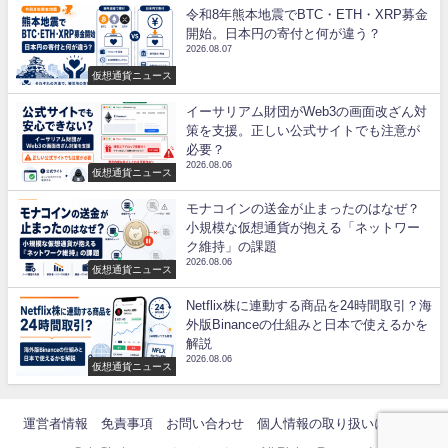
令和8年熊本地震でBTC・ETH・XRP募金
開始。日本円の寄付と何が違う？
2026.08.07
仮想通貨ニュース
イーサリアム財団がWeb3の画面改ざん対
策を支援。正しい公式サイトでも注意が
必要？
2026.08.06
仮想通貨ニュース
モナコインの送金が止まったのはなぜ？
小規模な仮想通貨が抱える「ネットワー
ク維持」の課題
2026.08.06
仮想通貨ニュース
Netflix株に連動する商品を24時間取引？海
外版Binanceの仕組みと日本で使えるかを
解説
2026.08.06
仮想通貨ニュース
運営者情報
免責事項
お問い合わせ
個人情報の取り扱いについて