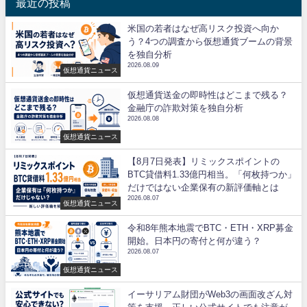
最近の投稿
米国の若者はなぜ高リスク投資へ向か
う？4つの調査から仮想通貨ブームの背景
を独自分析
2026.08.09
仮想通貨ニュース
仮想通貨送金の即時性はどこまで残る？
金融庁の詐欺対策を独自分析
2026.08.08
仮想通貨ニュース
【8月7日発表】リミックスポイントの
BTC貸借料1.33億円相当。「何枚持つか」
だけではない企業保有の新評価軸とは
2026.08.07
仮想通貨ニュース
令和8年熊本地震でBTC・ETH・XRP募金
開始。日本円の寄付と何が違う？
2026.08.07
仮想通貨ニュース
イーサリアム財団がWeb3の画面改ざん対