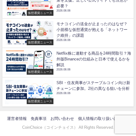
策を支援。正しい公式サイトでも注意が
必要？
2026.08.06
仮想通貨ニュース
モナコインの送金が止まったのはなぜ？
小規模な仮想通貨が抱える「ネットワー
ク維持」の課題
2026.08.06
仮想通貨ニュース
Netflix株に連動する商品を24時間取引？海
外版Binanceの仕組みと日本で使えるかを
解説
2026.08.06
仮想通貨ニュース
SBI・住友商事がステーブルコイン向け新
チェーンに参加。2社の異なる狙いを分析
2026.08.06
仮想通貨ニュース
運営者情報
免責事項
お問い合わせ
個人情報の取り扱いについて
CoinChoice（コインチョイス） All Rights Reserved.