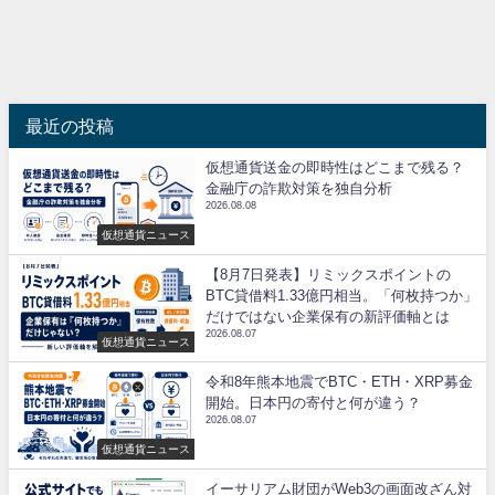
最近の投稿
仮想通貨送金の即時性はどこまで残る？
金融庁の詐欺対策を独自分析
2026.08.08
仮想通貨ニュース
【8月7日発表】リミックスポイントの
BTC貸借料1.33億円相当。「何枚持つか」
だけではない企業保有の新評価軸とは
2026.08.07
仮想通貨ニュース
令和8年熊本地震でBTC・ETH・XRP募金
開始。日本円の寄付と何が違う？
2026.08.07
仮想通貨ニュース
イーサリアム財団がWeb3の画面改ざん対