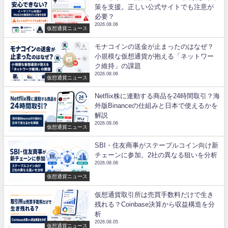
策を支援。正しい公式サイトでも注意が
必要？
2026.08.06
仮想通貨ニュース
モナコインの送金が止まったのはなぜ？
小規模な仮想通貨が抱える「ネットワー
ク維持」の課題
2026.08.06
仮想通貨ニュース
Netflix株に連動する商品を24時間取引？海
外版Binanceの仕組みと日本で使えるかを
解説
2026.08.06
仮想通貨ニュース
SBI・住友商事がステーブルコイン向け新
チェーンに参加。2社の異なる狙いを分析
2026.08.06
仮想通貨ニュース
仮想通貨取引所は売買手数料だけで生き
残れる？Coinbase決算から収益構造を分
析
2026.08.05
仮想通貨ニュース