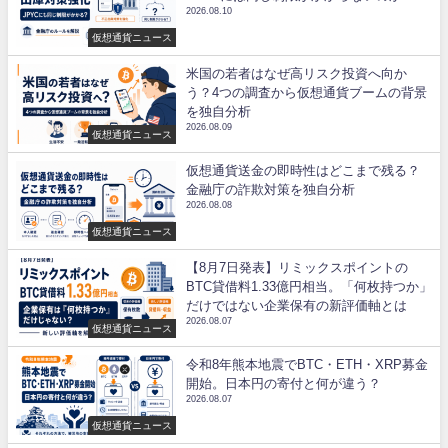
2026.08.10
仮想通貨ニュース
米国の若者はなぜ高リスク投資へ向か
う？4つの調査から仮想通貨ブームの背景
を独自分析
2026.08.09
仮想通貨ニュース
仮想通貨送金の即時性はどこまで残る？
金融庁の詐欺対策を独自分析
2026.08.08
仮想通貨ニュース
【8月7日発表】リミックスポイントの
BTC貸借料1.33億円相当。「何枚持つか」
だけではない企業保有の新評価軸とは
2026.08.07
仮想通貨ニュース
令和8年熊本地震でBTC・ETH・XRP募金
開始。日本円の寄付と何が違う？
2026.08.07
仮想通貨ニュース