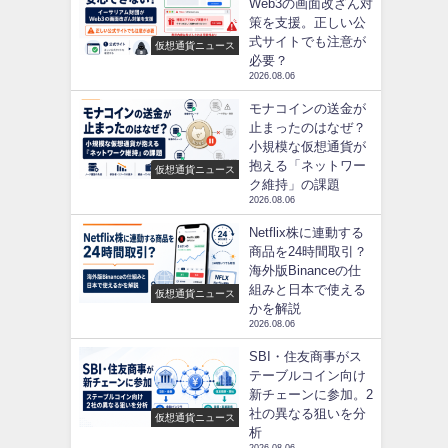
Web3の画面改ざん対
策を支援。正しい公
式サイトでも注意が
仮想通貨ニュース
必要？
2026.08.06
モナコインの送金が
止まったのはなぜ？
小規模な仮想通貨が
抱える「ネットワー
仮想通貨ニュース
ク維持」の課題
2026.08.06
Netflix株に連動する
商品を24時間取引？
海外版Binanceの仕
組みと日本で使える
仮想通貨ニュース
かを解説
2026.08.06
SBI・住友商事がス
テーブルコイン向け
新チェーンに参加。2
社の異なる狙いを分
仮想通貨ニュース
析