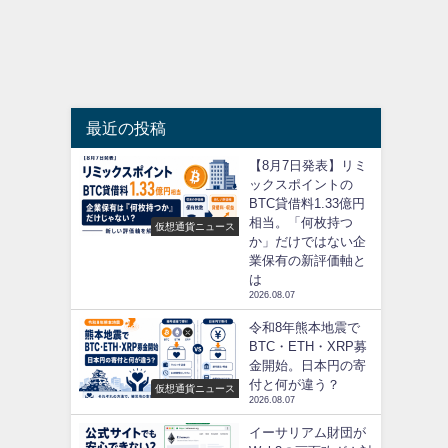
最近の投稿
【8月7日発表】リミ
ックスポイントの
BTC貸借料1.33億円
相当。「何枚持つ
仮想通貨ニュース
か」だけではない企
業保有の新評価軸と
は
2026.08.07
令和8年熊本地震で
BTC・ETH・XRP募
金開始。日本円の寄
付と何が違う？
仮想通貨ニュース
2026.08.07
イーサリアム財団が