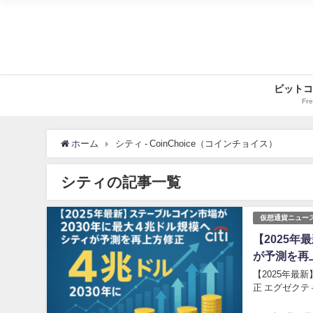
ビットコ
Fre
ホーム
シティ - CoinChoice（コインチョイス）
シティの記事一覧
仮想通貨ニュー
【2025
が予測を再
【2025年最
正 エグゼクテ