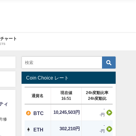
・チャート
ETS
Coin Choice レート
現在値
24h変動比率
通貨名
16:51
24h変動比
ティ
-
10,245,503円
BTC
-円
方修
-
302,210円
ETH
-円