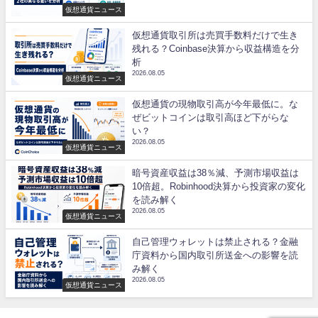
仮想通貨ニュース
仮想通貨取引所は売買手数料だけで生き
残れる？Coinbase決算から収益構造を分
析
2026.08.05
仮想通貨ニュース
仮想通貨の現物取引高が今年最低に。な
ぜビットコインは取引高ほど下がらな
い？
2026.08.05
仮想通貨ニュース
暗号資産収益は38％減、予測市場収益は
10倍超。Robinhood決算から投資家の変化
を読み解く
2026.08.05
仮想通貨ニュース
自己管理ウォレットは禁止される？金融
庁資料から国内取引所送金への影響を読
み解く
2026.08.05
仮想通貨ニュース