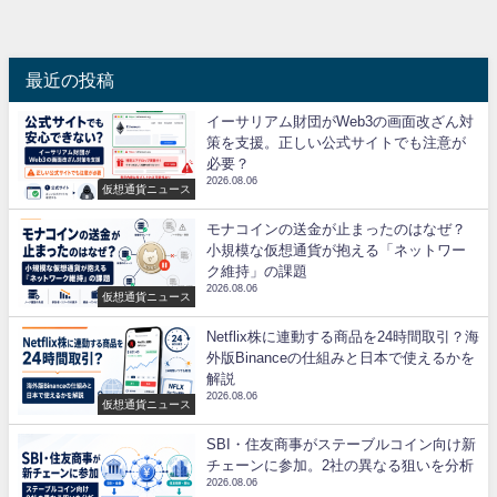
最近の投稿
イーサリアム財団がWeb3の画面改ざん対
策を支援。正しい公式サイトでも注意が
必要？
2026.08.06
仮想通貨ニュース
モナコインの送金が止まったのはなぜ？
小規模な仮想通貨が抱える「ネットワー
ク維持」の課題
2026.08.06
仮想通貨ニュース
Netflix株に連動する商品を24時間取引？海
外版Binanceの仕組みと日本で使えるかを
解説
2026.08.06
仮想通貨ニュース
SBI・住友商事がステーブルコイン向け新
チェーンに参加。2社の異なる狙いを分析
2026.08.06