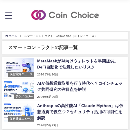
ホーム
スマートコントラクト - CoinChoice（コインチョイス）
スマートコントラクトの記事一覧
MetaMaskがAI向けウォレットを早期提供。
DeFi自動化で注意したいリスク
仮想通貨ニュース
2026年6月10日
AIが仮想通貨取引を行う時代へ？コインチェッ
ク共同研究の注目点を解説
テクノロジー
2026年5月29日
Anthropicの高性能AI「Claude Mythos」は仮
想通貨で役立つ？セキュリティ活用の可能性を
解説
仮想通貨ニュース
2026年5月29日