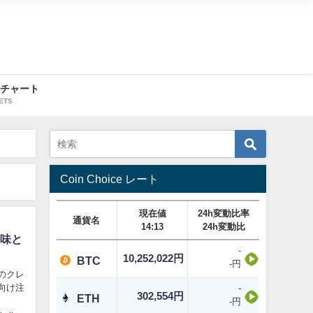
・チャート
ETS
Coin Choice レート
現在値
24h変動比率
通貨名
14:13
24h変動比
意味と
-
10,252,022円
BTC
-円
初のクレ
向け注
-
302,554円
ETH
-円