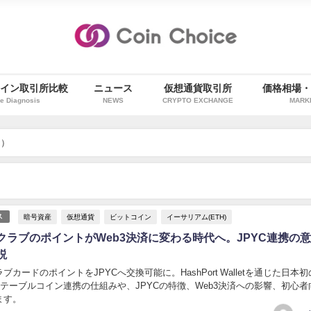
イン取引所比較
ニュース
仮想通貨取引所
価格相場
e Diagnosis
NEWS
CRYPTO EXCHANGE
MARK
ス）
暗号資産
仮想通貨
ビットコイン
イーサリアム(ETH)
ス
クラブのポイントがWeb3決済に変わる時代へ。JPYC連携の
説
ブカードのポイントをJPYCへ交換可能に。HashPort Walletを通じた日本
テーブルコイン連携の仕組みや、JPYCの特徴、Web3決済への影響、初心者
ます。