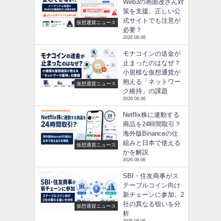
Web3の画面改ざん対
策を支援。正しい公
式サイトでも注意が
仮想通貨ニュース
必要？
2026.08.06
モナコインの送金が
止まったのはなぜ？
小規模な仮想通貨が
抱える「ネットワー
仮想通貨ニュース
ク維持」の課題
2026.08.06
Netflix株に連動する
商品を24時間取引？
海外版Binanceの仕
組みと日本で使える
仮想通貨ニュース
かを解説
2026.08.06
SBI・住友商事がス
テーブルコイン向け
新チェーンに参加。2
社の異なる狙いを分
仮想通貨ニュース
析