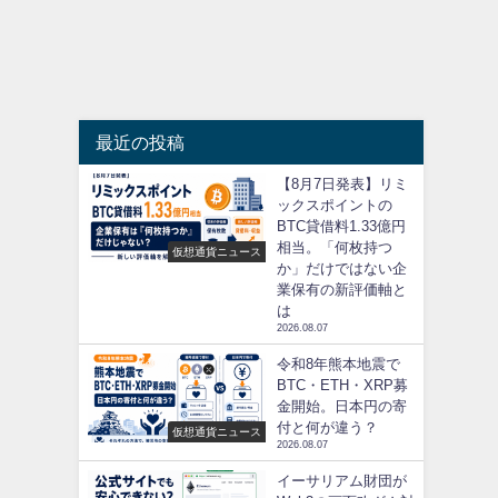
最近の投稿
【8月7日発表】リミ
ックスポイントの
BTC貸借料1.33億円
相当。「何枚持つ
仮想通貨ニュース
か」だけではない企
業保有の新評価軸と
は
2026.08.07
令和8年熊本地震で
BTC・ETH・XRP募
金開始。日本円の寄
付と何が違う？
仮想通貨ニュース
2026.08.07
イーサリアム財団が