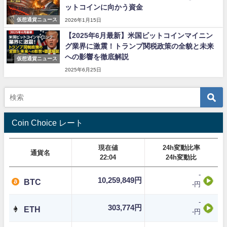
ットコインに向かう資金
仮想通貨ニュース
2026年1月15日
【2025年6月最新】米国ビットコインマイニン
グ業界に激震！トランプ関税政策の全貌と未来
への影響を徹底解説
仮想通貨ニュース
2025年6月25日
Coin Choice レート
現在値
24h変動比率
通貨名
22:04
24h変動比
-
10,259,849円
BTC
-円
-
303,774円
ETH
-円