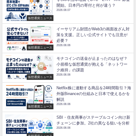
開始。日本円の寄付と何が違う？
2026.08.07
仮想通貨ニュース
イーサリアム財団がWeb3の画面改ざん対
策を支援。正しい公式サイトでも注意が
必要？
2026.08.06
仮想通貨ニュース
モナコインの送金が止まったのはなぜ？
小規模な仮想通貨が抱える「ネットワー
ク維持」の課題
2026.08.06
仮想通貨ニュース
Netflix株に連動する商品を24時間取引？海
外版Binanceの仕組みと日本で使えるかを
解説
2026.08.06
仮想通貨ニュース
SBI・住友商事がステーブルコイン向け新
チェーンに参加。2社の異なる狙いを分析
2026.08.06
仮想通貨ニュース