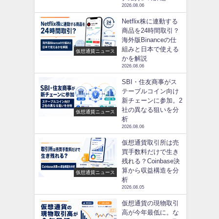
2026.08.06
Netflix株に連動する
商品を24時間取引？
海外版Binanceの仕
組みと日本で使える
仮想通貨ニュース
かを解説
2026.08.06
SBI・住友商事がス
テーブルコイン向け
新チェーンに参加。2
社の異なる狙いを分
仮想通貨ニュース
析
2026.08.06
仮想通貨取引所は売
買手数料だけで生き
残れる？Coinbase決
算から収益構造を分
仮想通貨ニュース
析
2026.08.05
仮想通貨の現物取引
高が今年最低に。な