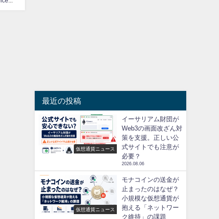
CoinChoice編集部
最近の投稿
イーサリアム財団が
Web3の画面改ざん対
策を支援。正しい公
式サイトでも注意が
仮想通貨ニュース
必要？
2026.08.06
モナコインの送金が
止まったのはなぜ？
小規模な仮想通貨が
抱える「ネットワー
仮想通貨ニュース
ク維持」の課題