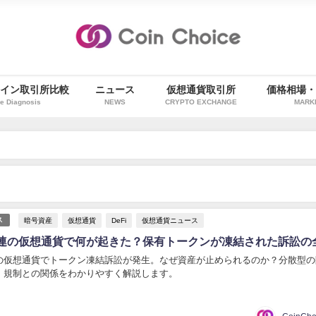
イン取引所比較
ニュース
仮想通貨取引所
価格相場
e Diagnosis
NEWS
CRYPTO EXCHANGE
MARK
暗号資産
仮想通貨
DeFi
仮想通貨ニュース
ス
連の仮想通貨で何が起きた？保有トークンが凍結された訴訟の
の仮想通貨でトークン凍結訴訟が発生。なぜ資産が止められるのか？分散型の
、規制との関係をわかりやすく解説します。