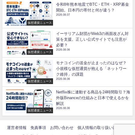
令和8年熊本地震でBTC・ETH・XRP募金
開始。日本円の寄付と何が違う？
2026.08.07
仮想通貨ニュース
イーサリアム財団がWeb3の画面改ざん対
策を支援。正しい公式サイトでも注意が
必要？
2026.08.06
仮想通貨ニュース
モナコインの送金が止まったのはなぜ？
小規模な仮想通貨が抱える「ネットワー
ク維持」の課題
2026.08.06
仮想通貨ニュース
Netflix株に連動する商品を24時間取引？海
外版Binanceの仕組みと日本で使えるかを
解説
2026.08.06
仮想通貨ニュース
運営者情報
免責事項
お問い合わせ
個人情報の取り扱いについて