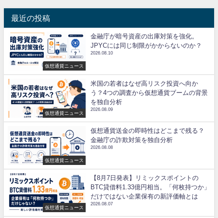
最近の投稿
金融庁が暗号資産の出庫対策を強化。
JPYCには同じ制限がかからないのか？
2026.08.10
仮想通貨ニュース
米国の若者はなぜ高リスク投資へ向か
う？4つの調査から仮想通貨ブームの背景
を独自分析
2026.08.09
仮想通貨ニュース
仮想通貨送金の即時性はどこまで残る？
金融庁の詐欺対策を独自分析
2026.08.08
仮想通貨ニュース
【8月7日発表】リミックスポイントの
BTC貸借料1.33億円相当。「何枚持つか」
だけではない企業保有の新評価軸とは
2026.08.07
仮想通貨ニュース