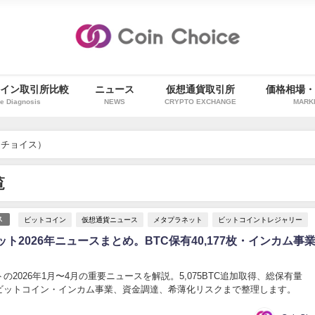
イン取引所比較
ニュース
仮想通貨取引所
価格相場
e Diagnosis
NEWS
CRYPTO EXCHANGE
MARK
インチョイス）
覧
ビットコイン
仮想通貨ニュース
メタプラネット
ビットコイントレジャリー
ス
ト2026年ニュースまとめ。BTC保有40,177枚・インカム事
の2026年1月〜4月の重要ニュースを解説。5,075BTC追加取得、総保有量
TC、ビットコイン・インカム事業、資金調達、希薄化リスクまで整理します。