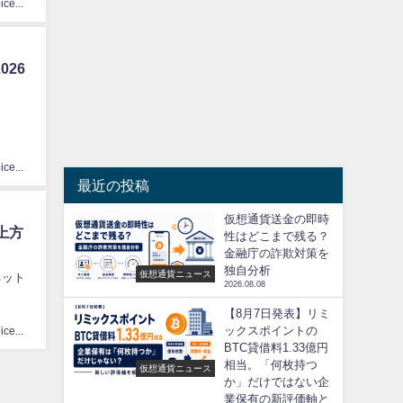
CoinChoice編集部
026
CoinChoice編集部
最近の投稿
仮想通貨送金の即時
上方
性はどこまで残る？
金融庁の詐欺対策を
独自分析
仮想通貨ニュース
ネット
2026.08.08
【8月7日発表】リミ
ックスポイントの
CoinChoice編集部
BTC貸借料1.33億円
相当。「何枚持つ
仮想通貨ニュース
か」だけではない企
業保有の新評価軸と