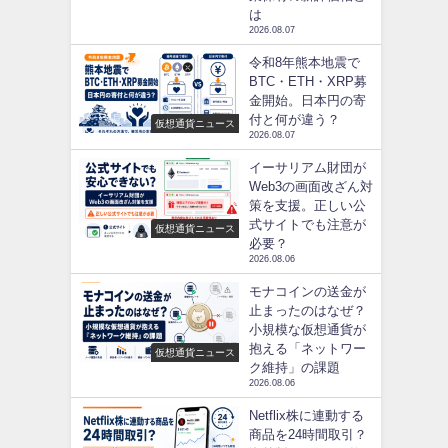
は
2026.08.07
令和8年熊本地震で
BTC・ETH・XRP募
金開始。日本円の寄
付と何が違う？
仮想通貨ニュース
2026.08.07
イーサリアム財団が
Web3の画面改ざん対
策を支援。正しい公
式サイトでも注意が
仮想通貨ニュース
必要？
2026.08.06
モナコインの送金が
止まったのはなぜ？
小規模な仮想通貨が
抱える「ネットワー
仮想通貨ニュース
ク維持」の課題
2026.08.06
Netflix株に連動する
商品を24時間取引？