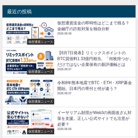
最近の投稿
仮想通貨送金の即時性はどこまで残る？
金融庁の詐欺対策を独自分析
2026.08.08
仮想通貨ニュース
【8月7日発表】リミックスポイントの
BTC貸借料1.33億円相当。「何枚持つか」
だけではない企業保有の新評価軸とは
2026.08.07
仮想通貨ニュース
令和8年熊本地震でBTC・ETH・XRP募金
開始。日本円の寄付と何が違う？
2026.08.07
仮想通貨ニュース
イーサリアム財団がWeb3の画面改ざん対
策を支援。正しい公式サイトでも注意が
必要？
2026.08.06
仮想通貨ニュース