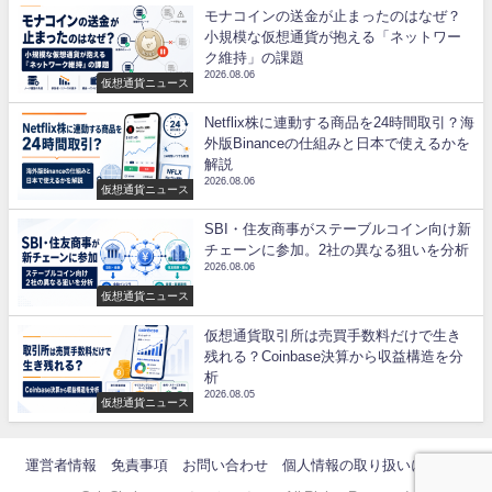
モナコインの送金が止まったのはなぜ？
小規模な仮想通貨が抱える「ネットワー
ク維持」の課題
2026.08.06
仮想通貨ニュース
Netflix株に連動する商品を24時間取引？海
外版Binanceの仕組みと日本で使えるかを
解説
2026.08.06
仮想通貨ニュース
SBI・住友商事がステーブルコイン向け新
チェーンに参加。2社の異なる狙いを分析
2026.08.06
仮想通貨ニュース
仮想通貨取引所は売買手数料だけで生き
残れる？Coinbase決算から収益構造を分
析
2026.08.05
仮想通貨ニュース
運営者情報
免責事項
お問い合わせ
個人情報の取り扱いについて