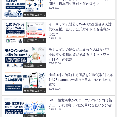
開始。日本円の寄付と何が違う？
2026.08.07
仮想通貨ニュース
イーサリアム財団がWeb3の画面改ざん対
策を支援。正しい公式サイトでも注意が
必要？
2026.08.06
仮想通貨ニュース
モナコインの送金が止まったのはなぜ？
小規模な仮想通貨が抱える「ネットワー
ク維持」の課題
2026.08.06
仮想通貨ニュース
Netflix株に連動する商品を24時間取引？海
外版Binanceの仕組みと日本で使えるかを
解説
2026.08.06
仮想通貨ニュース
SBI・住友商事がステーブルコイン向け新
チェーンに参加。2社の異なる狙いを分析
2026.08.06
仮想通貨ニュース