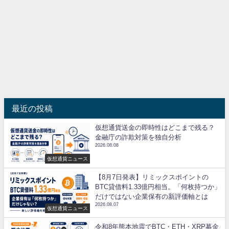
最近の投稿
仮想通貨送金の即時性はどこまで残る？
金融庁の詐欺対策を独自分析
2026.08.08
仮想通貨ニュース
【8月7日発表】リミックスポイントの
BTC貸借料1.33億円相当。「何枚持つか」
だけではない企業保有の新評価軸とは
2026.08.07
仮想通貨ニュース
令和8年熊本地震でBTC・ETH・XRP募金