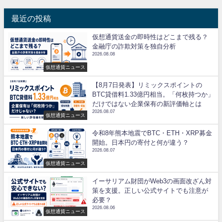
最近の投稿
仮想通貨送金の即時性はどこまで残る？
金融庁の詐欺対策を独自分析
2026.08.08
仮想通貨ニュース
【8月7日発表】リミックスポイントの
BTC貸借料1.33億円相当。「何枚持つか」
だけではない企業保有の新評価軸とは
2026.08.07
仮想通貨ニュース
令和8年熊本地震でBTC・ETH・XRP募金
開始。日本円の寄付と何が違う？
2026.08.07
仮想通貨ニュース
イーサリアム財団がWeb3の画面改ざん対
策を支援。正しい公式サイトでも注意が
必要？
2026.08.06
仮想通貨ニュース