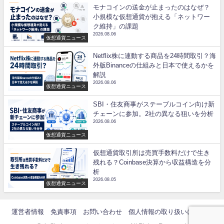
モナコインの送金が止まったのはなぜ？
小規模な仮想通貨が抱える「ネットワー
ク維持」の課題
2026.08.06
仮想通貨ニュース
Netflix株に連動する商品を24時間取引？海
外版Binanceの仕組みと日本で使えるかを
解説
2026.08.06
仮想通貨ニュース
SBI・住友商事がステーブルコイン向け新
チェーンに参加。2社の異なる狙いを分析
2026.08.06
仮想通貨ニュース
仮想通貨取引所は売買手数料だけで生き
残れる？Coinbase決算から収益構造を分
析
2026.08.05
仮想通貨ニュース
運営者情報
免責事項
お問い合わせ
個人情報の取り扱いについて