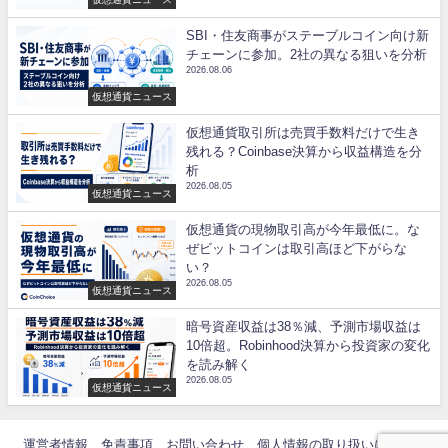
SBI・住友商事がステーブルコイン向け新
チェーンに参加。2社の異なる狙いを分析
2026.08.06
仮想通貨ニュース
仮想通貨取引所は売買手数料だけで生き
残れる？Coinbase決算から収益構造を分
析
2026.08.05
仮想通貨ニュース
仮想通貨の現物取引高が今年最低に。な
ぜビットコインは取引高ほど下がらな
い？
2026.08.05
仮想通貨ニュース
暗号資産収益は38％減、予測市場収益は
10倍超。Robinhood決算から投資家の変化
を読み解く
2026.08.05
仮想通貨ニュース
運営者情報
免責事項
お問い合わせ
個人情報の取り扱いについて