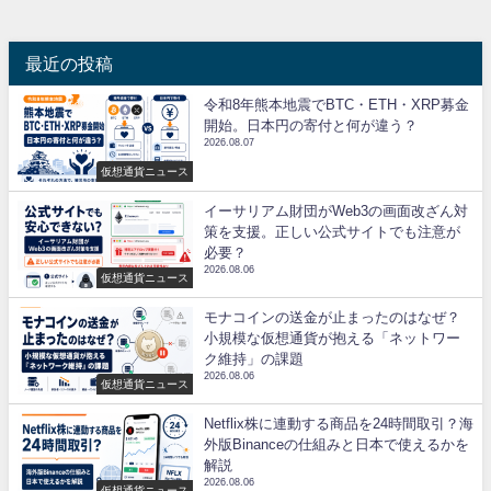
最近の投稿
令和8年熊本地震でBTC・ETH・XRP募金
開始。日本円の寄付と何が違う？
2026.08.07
仮想通貨ニュース
イーサリアム財団がWeb3の画面改ざん対
策を支援。正しい公式サイトでも注意が
必要？
2026.08.06
仮想通貨ニュース
モナコインの送金が止まったのはなぜ？
小規模な仮想通貨が抱える「ネットワー
ク維持」の課題
2026.08.06
仮想通貨ニュース
Netflix株に連動する商品を24時間取引？海
外版Binanceの仕組みと日本で使えるかを
解説
2026.08.06
仮想通貨ニュース