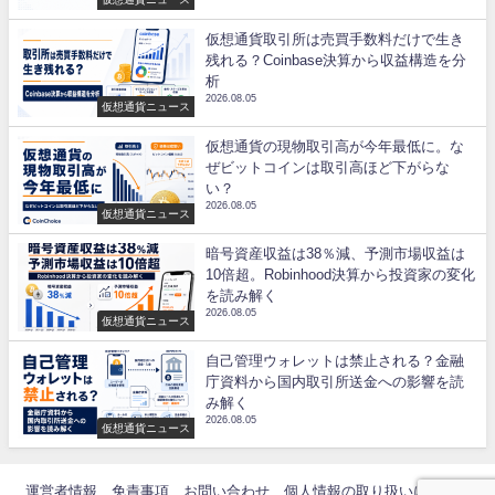
仮想通貨取引所は売買手数料だけで生き
残れる？Coinbase決算から収益構造を分
析
2026.08.05
仮想通貨ニュース
仮想通貨の現物取引高が今年最低に。な
ぜビットコインは取引高ほど下がらな
い？
2026.08.05
仮想通貨ニュース
暗号資産収益は38％減、予測市場収益は
10倍超。Robinhood決算から投資家の変化
を読み解く
2026.08.05
仮想通貨ニュース
自己管理ウォレットは禁止される？金融
庁資料から国内取引所送金への影響を読
み解く
2026.08.05
仮想通貨ニュース
運営者情報
免責事項
お問い合わせ
個人情報の取り扱いについて