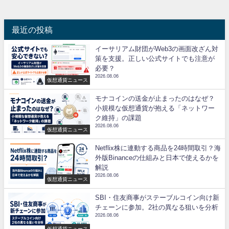
最近の投稿
イーサリアム財団がWeb3の画面改ざん対
策を支援。正しい公式サイトでも注意が
必要？
2026.08.06
仮想通貨ニュース
モナコインの送金が止まったのはなぜ？
小規模な仮想通貨が抱える「ネットワー
ク維持」の課題
2026.08.06
仮想通貨ニュース
Netflix株に連動する商品を24時間取引？海
外版Binanceの仕組みと日本で使えるかを
解説
2026.08.06
仮想通貨ニュース
SBI・住友商事がステーブルコイン向け新
チェーンに参加。2社の異なる狙いを分析
2026.08.06
仮想通貨ニュース