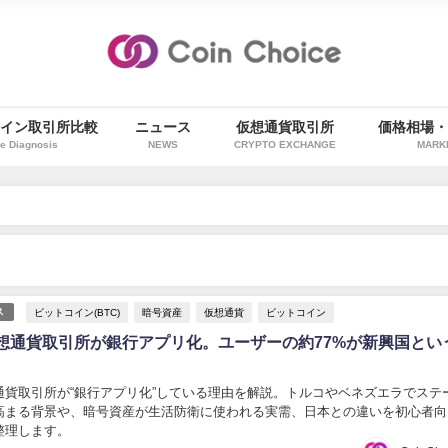
イン取引所比較
ニュース
仮想通貨取引所
価格相場
e Diagnosis
NEWS
CRYPTO EXCHANGE
MARK
ビットコイン(BTC)
暗号資産
仮想通貨
ビットコイン
ス
想通貨取引所が銀行アプリ化。ユーザーの約77%が新興国とい
通貨取引所が“銀行アプリ化”している理由を解説。トルコやベネズエラでステ
高まる背景や、暗号資産が生活防衛に使われる実需、日本との違いを初心者向
整理します。