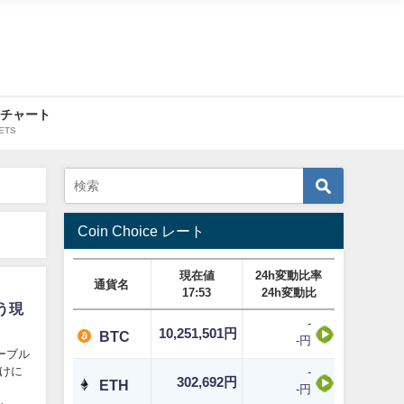
・チャート
ETS
Coin Choice レート
現在値
24h変動比率
通貨名
17:53
24h変動比
う現
-
10,251,501円
BTC
-円
ーブル
けに
-
302,692円
ETH
-円