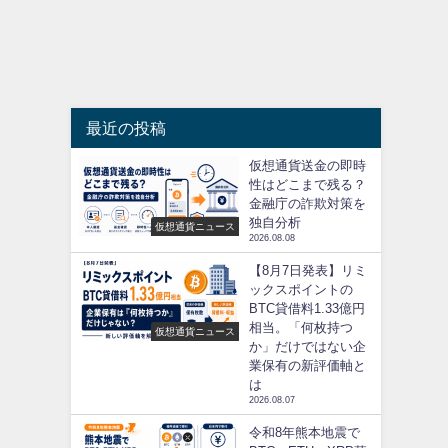
最近の投稿
仮想通貨送金の即時
性はどこまで残る？
金融庁の詐欺対策を
独自分析
仮想通貨ニュース
2026.08.08
【8月7日発表】リミ
ックスポイントの
BTC貸借料1.33億円
相当。「何枚持つ
仮想通貨ニュース
か」だけではない企
業保有の新評価軸と
は
2026.08.07
令和8年熊本地震で