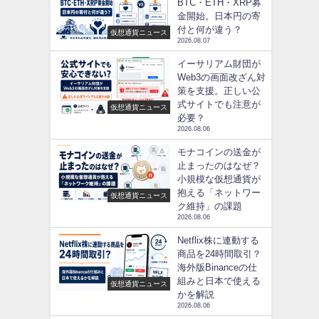
BTC・ETH・XRP募
金開始。日本円の寄
付と何が違う？
仮想通貨ニュース
2026.08.07
イーサリアム財団が
Web3の画面改ざん対
策を支援。正しい公
式サイトでも注意が
仮想通貨ニュース
必要？
2026.08.06
モナコインの送金が
止まったのはなぜ？
小規模な仮想通貨が
抱える「ネットワー
仮想通貨ニュース
ク維持」の課題
2026.08.06
Netflix株に連動する
商品を24時間取引？
海外版Binanceの仕
組みと日本で使える
仮想通貨ニュース
かを解説
2026.08.06