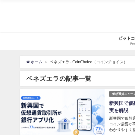
ビットコ
Fre
ホーム
ベネズエラ - CoinChoice（コインチョイス）
ベネズエラの記事一覧
仮想通貨ニュー
新興国で仮
実を解説
新興国で仮想
コイン需要が
わかりやすく