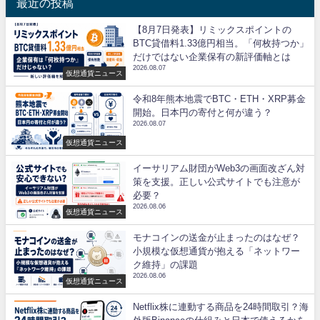
最近の投稿
【8月7日発表】リミックスポイントの
BTC貸借料1.33億円相当。「何枚持つか」
だけではない企業保有の新評価軸とは
2026.08.07
仮想通貨ニュース
令和8年熊本地震でBTC・ETH・XRP募金
開始。日本円の寄付と何が違う？
2026.08.07
仮想通貨ニュース
イーサリアム財団がWeb3の画面改ざん対
策を支援。正しい公式サイトでも注意が
必要？
2026.08.06
仮想通貨ニュース
モナコインの送金が止まったのはなぜ？
小規模な仮想通貨が抱える「ネットワー
ク維持」の課題
2026.08.06
仮想通貨ニュース
Netflix株に連動する商品を24時間取引？海