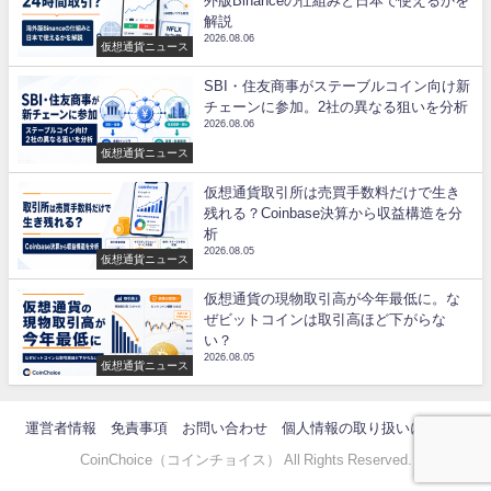
外版Binanceの仕組みと日本で使えるかを
解説
2026.08.06
仮想通貨ニュース
SBI・住友商事がステーブルコイン向け新
チェーンに参加。2社の異なる狙いを分析
2026.08.06
仮想通貨ニュース
仮想通貨取引所は売買手数料だけで生き
残れる？Coinbase決算から収益構造を分
析
2026.08.05
仮想通貨ニュース
仮想通貨の現物取引高が今年最低に。な
ぜビットコインは取引高ほど下がらな
い？
2026.08.05
仮想通貨ニュース
運営者情報
免責事項
お問い合わせ
個人情報の取り扱いについて
CoinChoice（コインチョイス） All Rights Reserved.