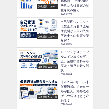
10倍超。Robinhood
決算から投資家の変
仮想通貨ニュース
化を読み解く
2026.08.05
自己管理ウォレット
は禁止される？金融
庁資料から国内取引
所送金への影響を読
仮想通貨ニュース
み解く
2026.08.05
ローソンがステーブ
ルコイン決済を実
証。金融庁資料から
実装・普及方針を解
仮想通貨ニュース
説
2026.08.04
【2026年8月3日～】
仮想通貨の送金ルー
ルが拡大。海外取引
所への送金はどう変
仮想通貨ニュース
わる？
2026.08.03