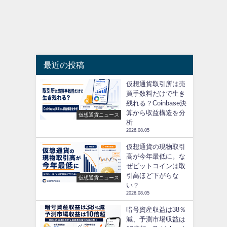
最近の投稿
仮想通貨取引所は売
買手数料だけで生き
残れる？Coinbase決
算から収益構造を分
仮想通貨ニュース
析
2026.08.05
仮想通貨の現物取引
高が今年最低に。な
ぜビットコインは取
引高ほど下がらな
仮想通貨ニュース
い？
2026.08.05
暗号資産収益は38％
減、予測市場収益は