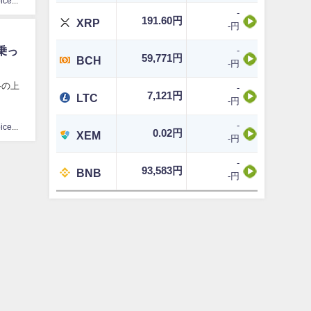
CoinChoice編集部
-
191.60円
XRP
-円
乗っ
-
59,771円
BCH
-円
格の上
-
7,121円
LTC
-円
-
CoinChoice編集部
0.02円
XEM
-円
-
93,583円
BNB
-円