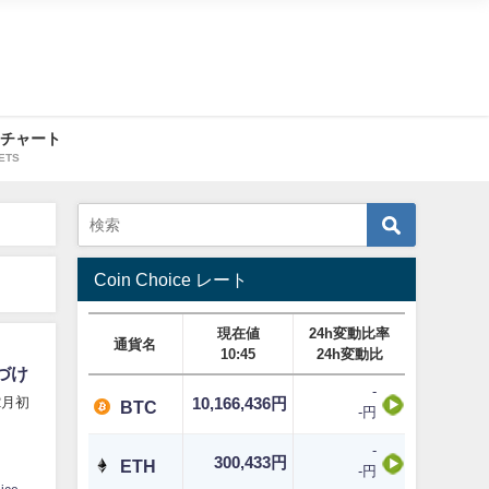
・チャート
ETS
Coin Choice レート
現在値
24h変動比率
通貨名
10:45
24h変動比
づけ
-
2月初
10,166,436円
BTC
-円
-
300,433円
ETH
-円