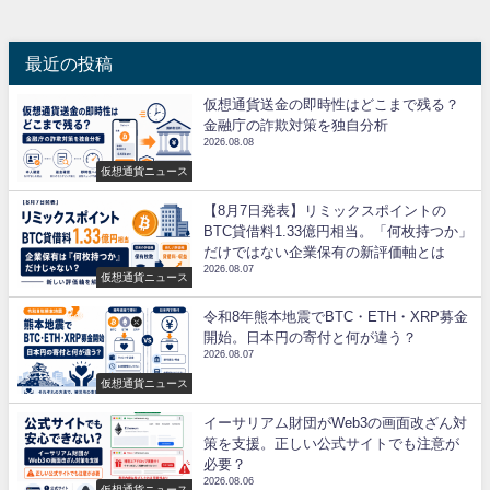
最近の投稿
仮想通貨送金の即時性はどこまで残る？
金融庁の詐欺対策を独自分析
2026.08.08
仮想通貨ニュース
【8月7日発表】リミックスポイントの
BTC貸借料1.33億円相当。「何枚持つか」
だけではない企業保有の新評価軸とは
2026.08.07
仮想通貨ニュース
令和8年熊本地震でBTC・ETH・XRP募金
開始。日本円の寄付と何が違う？
2026.08.07
仮想通貨ニュース
イーサリアム財団がWeb3の画面改ざん対
策を支援。正しい公式サイトでも注意が
必要？
2026.08.06
仮想通貨ニュース