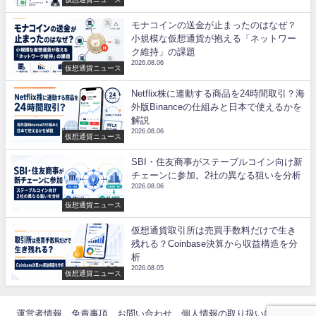
モナコインの送金が止まったのはなぜ？
小規模な仮想通貨が抱える「ネットワー
ク維持」の課題
2026.08.06
仮想通貨ニュース
Netflix株に連動する商品を24時間取引？海
外版Binanceの仕組みと日本で使えるかを
解説
2026.08.06
仮想通貨ニュース
SBI・住友商事がステーブルコイン向け新
チェーンに参加。2社の異なる狙いを分析
2026.08.06
仮想通貨ニュース
仮想通貨取引所は売買手数料だけで生き
残れる？Coinbase決算から収益構造を分
析
2026.08.05
仮想通貨ニュース
運営者情報
免責事項
お問い合わせ
個人情報の取り扱いについて