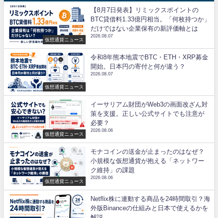
【8月7日発表】リミックスポイントの
BTC貸借料1.33億円相当。「何枚持つか」
だけではない企業保有の新評価軸とは
2026.08.07
仮想通貨ニュース
令和8年熊本地震でBTC・ETH・XRP募金
開始。日本円の寄付と何が違う？
2026.08.07
仮想通貨ニュース
イーサリアム財団がWeb3の画面改ざん対
策を支援。正しい公式サイトでも注意が
必要？
2026.08.06
仮想通貨ニュース
モナコインの送金が止まったのはなぜ？
小規模な仮想通貨が抱える「ネットワー
ク維持」の課題
2026.08.06
仮想通貨ニュース
Netflix株に連動する商品を24時間取引？海
外版Binanceの仕組みと日本で使えるかを
解説