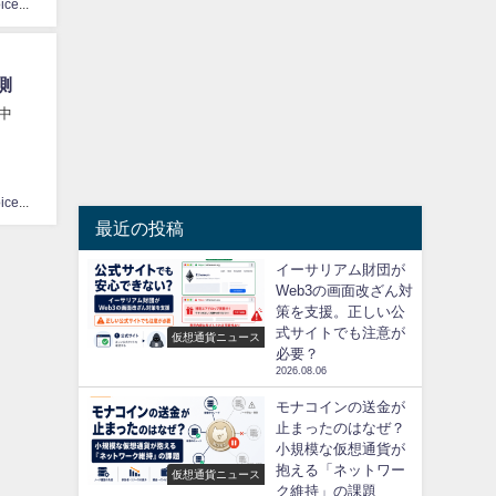
CoinChoice編集部
側
中
CoinChoice編集部
最近の投稿
イーサリアム財団が
Web3の画面改ざん対
策を支援。正しい公
式サイトでも注意が
仮想通貨ニュース
必要？
2026.08.06
モナコインの送金が
止まったのはなぜ？
小規模な仮想通貨が
抱える「ネットワー
仮想通貨ニュース
ク維持」の課題