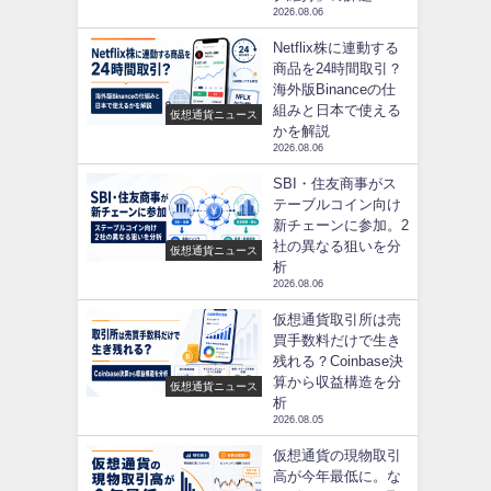
2026.08.06
Netflix株に連動する
商品を24時間取引？
海外版Binanceの仕
組みと日本で使える
仮想通貨ニュース
かを解説
2026.08.06
SBI・住友商事がス
テーブルコイン向け
新チェーンに参加。2
社の異なる狙いを分
仮想通貨ニュース
析
2026.08.06
仮想通貨取引所は売
買手数料だけで生き
残れる？Coinbase決
算から収益構造を分
仮想通貨ニュース
析
2026.08.05
仮想通貨の現物取引
高が今年最低に。な