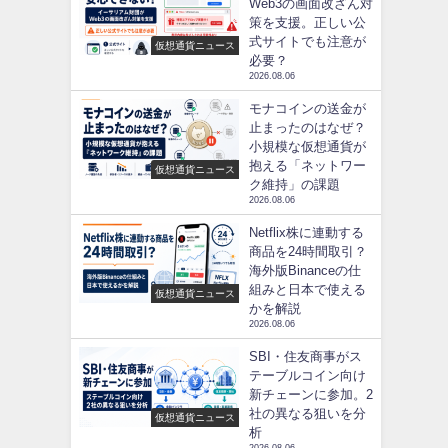
Web3の画面改ざん対
策を支援。正しい公
式サイトでも注意が
仮想通貨ニュース
必要？
2026.08.06
モナコインの送金が
止まったのはなぜ？
小規模な仮想通貨が
抱える「ネットワー
仮想通貨ニュース
ク維持」の課題
2026.08.06
Netflix株に連動する
商品を24時間取引？
海外版Binanceの仕
組みと日本で使える
仮想通貨ニュース
かを解説
2026.08.06
SBI・住友商事がス
テーブルコイン向け
新チェーンに参加。2
社の異なる狙いを分
仮想通貨ニュース
析