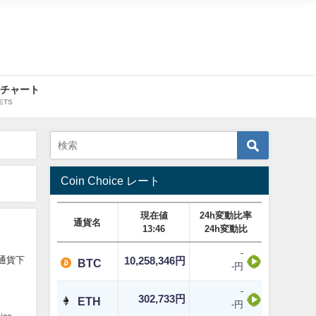
・チャート
ETS
Coin Choice レート
現在値
24h変動比率
通貨名
13:46
24h変動比
-
想通貨下
10,258,346円
BTC
-円
-
302,733円
ETH
-円