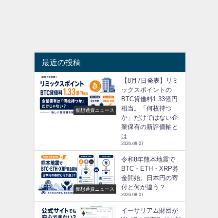
最近の投稿
【8月7日発表】リミ
ックスポイントの
BTC貸借料1.33億円
相当。「何枚持つ
仮想通貨ニュース
か」だけではない企
業保有の新評価軸と
は
2026.08.07
令和8年熊本地震で
BTC・ETH・XRP募
金開始。日本円の寄
付と何が違う？
仮想通貨ニュース
2026.08.07
イーサリアム財団が