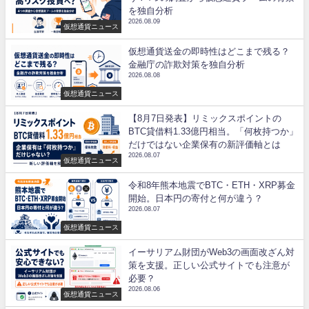
を独自分析
2026.08.09
仮想通貨ニュース
仮想通貨送金の即時性はどこまで残る？
金融庁の詐欺対策を独自分析
2026.08.08
仮想通貨ニュース
【8月7日発表】リミックスポイントの
BTC貸借料1.33億円相当。「何枚持つか」
だけではない企業保有の新評価軸とは
2026.08.07
仮想通貨ニュース
令和8年熊本地震でBTC・ETH・XRP募金
開始。日本円の寄付と何が違う？
2026.08.07
仮想通貨ニュース
イーサリアム財団がWeb3の画面改ざん対
策を支援。正しい公式サイトでも注意が
必要？
2026.08.06
仮想通貨ニュース