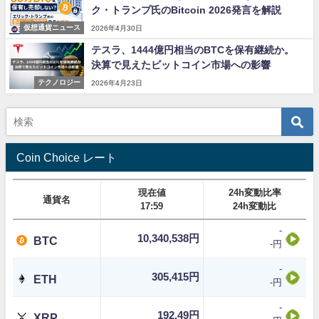
ク・トランプ氏のBitcoin 2026発言を解説
仮想通貨ニュース
2026年4月30日
テスラ、1444億円相当のBTCを保有継続か。
決算で見えたビットコイン市場への影響
テクノロジー
2026年4月23日
Coin Choice レート
現在値
24h変動比率
通貨名
17:59
24h変動比
-
10,340,538円
BTC
-円
-
305,415円
ETH
-円
-
192.49円
XRP