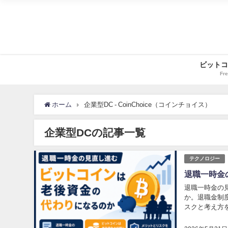
ビットコ
Fre
ホーム
企業型DC - CoinChoice（コインチョイス）
企業型DCの記事一覧
テクノロジー
退職一時金
退職一時金の
か。退職金制
スクと考え方