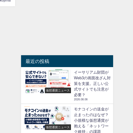
ikojima
最近の投稿
イーサリアム財団が
Web3の画面改ざん対
策を支援。正しい公
式サイトでも注意が
仮想通貨ニュース
必要？
2026.08.06
モナコインの送金が
止まったのはなぜ？
小規模な仮想通貨が
抱える「ネットワー
仮想通貨ニュース
ク維持」の課題