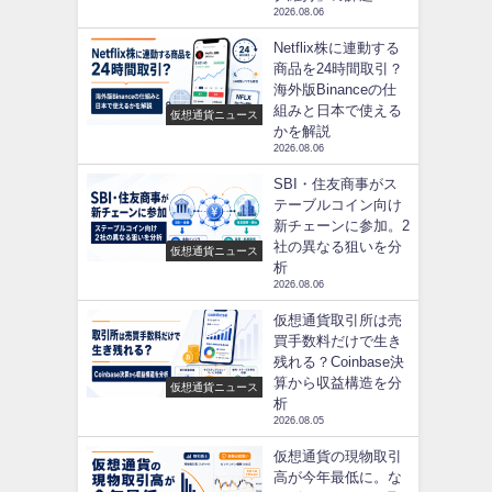
2026.08.06
Netflix株に連動する
商品を24時間取引？
海外版Binanceの仕
組みと日本で使える
仮想通貨ニュース
かを解説
2026.08.06
SBI・住友商事がス
テーブルコイン向け
新チェーンに参加。2
社の異なる狙いを分
仮想通貨ニュース
析
2026.08.06
仮想通貨取引所は売
買手数料だけで生き
残れる？Coinbase決
算から収益構造を分
仮想通貨ニュース
析
2026.08.05
仮想通貨の現物取引
高が今年最低に。な