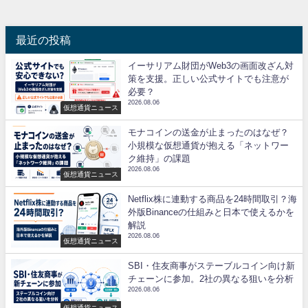
最近の投稿
イーサリアム財団がWeb3の画面改ざん対
策を支援。正しい公式サイトでも注意が
必要？
2026.08.06
仮想通貨ニュース
モナコインの送金が止まったのはなぜ？
小規模な仮想通貨が抱える「ネットワー
ク維持」の課題
2026.08.06
仮想通貨ニュース
Netflix株に連動する商品を24時間取引？海
外版Binanceの仕組みと日本で使えるかを
解説
2026.08.06
仮想通貨ニュース
SBI・住友商事がステーブルコイン向け新
チェーンに参加。2社の異なる狙いを分析
2026.08.06
仮想通貨ニュース