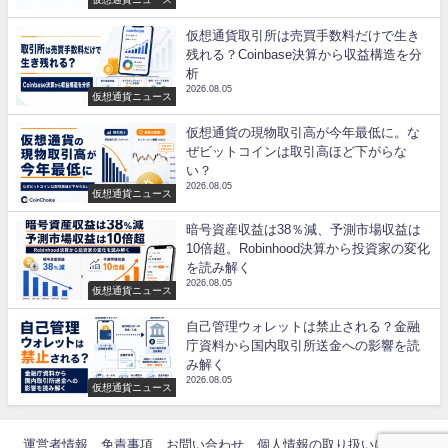
仮想通貨取引所は売買手数料だけで生き
残れる？Coinbase決算から収益構造を分
析
2026.08.05
仮想通貨ニュース
仮想通貨の現物取引高が今年最低に。な
ぜビットコインは取引高ほど下がらな
い？
2026.08.05
仮想通貨ニュース
暗号資産収益は38％減、予測市場収益は
10倍超。Robinhood決算から投資家の変化
を読み解く
2026.08.05
仮想通貨ニュース
自己管理ウォレットは禁止される？金融
庁資料から国内取引所送金への影響を読
み解く
2026.08.05
仮想通貨ニュース
運営者情報
免責事項
お問い合わせ
個人情報の取り扱いについて