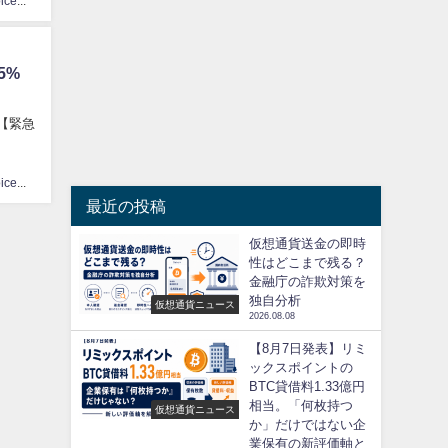
CoinChoice編集部
5%
【緊急
CoinChoice編集部
最近の投稿
仮想通貨送金の即時
性はどこまで残る？
金融庁の詐欺対策を
独自分析
仮想通貨ニュース
2026.08.08
【8月7日発表】リミ
ックスポイントの
BTC貸借料1.33億円
相当。「何枚持つ
仮想通貨ニュース
か」だけではない企
業保有の新評価軸と