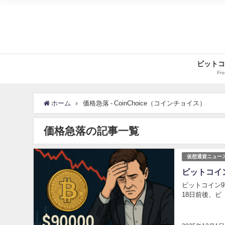
ビットコ
Fre
ホーム
価格急落 - CoinChoice（コインチョイス）
価格急落の記事一覧
仮想通貨ニュー
ビットコイ
ビットコイン9
18日前後、ビ