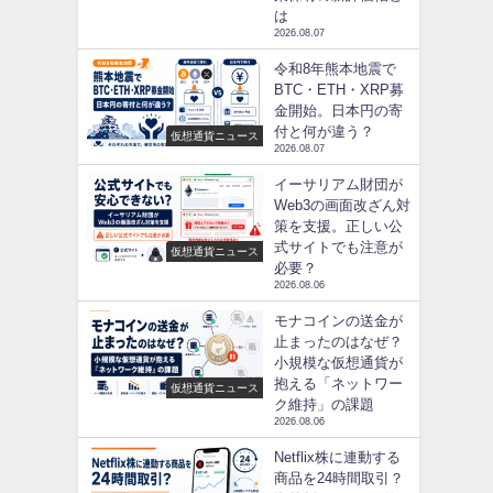
は
2026.08.07
令和8年熊本地震で
BTC・ETH・XRP募
金開始。日本円の寄
付と何が違う？
仮想通貨ニュース
2026.08.07
イーサリアム財団が
Web3の画面改ざん対
策を支援。正しい公
式サイトでも注意が
仮想通貨ニュース
必要？
2026.08.06
モナコインの送金が
止まったのはなぜ？
小規模な仮想通貨が
抱える「ネットワー
仮想通貨ニュース
ク維持」の課題
2026.08.06
Netflix株に連動する
商品を24時間取引？