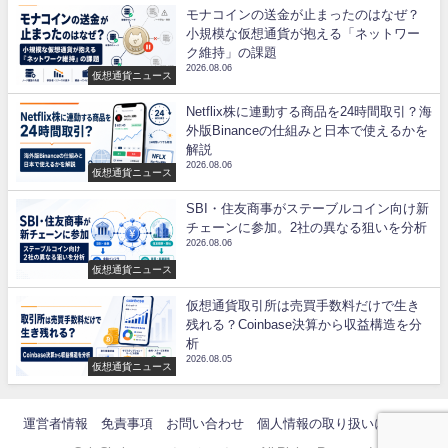
モナコインの送金が止まったのはなぜ？
小規模な仮想通貨が抱える「ネットワー
ク維持」の課題
2026.08.06
仮想通貨ニュース
Netflix株に連動する商品を24時間取引？海
外版Binanceの仕組みと日本で使えるかを
解説
2026.08.06
仮想通貨ニュース
SBI・住友商事がステーブルコイン向け新
チェーンに参加。2社の異なる狙いを分析
2026.08.06
仮想通貨ニュース
仮想通貨取引所は売買手数料だけで生き
残れる？Coinbase決算から収益構造を分
析
2026.08.05
仮想通貨ニュース
運営者情報
免責事項
お問い合わせ
個人情報の取り扱いについて