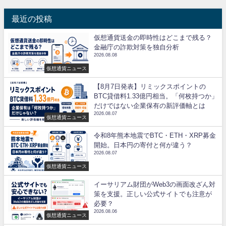
最近の投稿
仮想通貨送金の即時性はどこまで残る？
金融庁の詐欺対策を独自分析
2026.08.08
仮想通貨ニュース
【8月7日発表】リミックスポイントの
BTC貸借料1.33億円相当。「何枚持つか」
だけではない企業保有の新評価軸とは
2026.08.07
仮想通貨ニュース
令和8年熊本地震でBTC・ETH・XRP募金
開始。日本円の寄付と何が違う？
2026.08.07
仮想通貨ニュース
イーサリアム財団がWeb3の画面改ざん対
策を支援。正しい公式サイトでも注意が
必要？
2026.08.06
仮想通貨ニュース