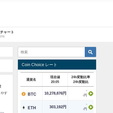
・チャート
ETS
Coin Choice レート
現在値
24h変動比率
通貨名
20:05
24h変動比
！
-
しやす
10,278,876円
BTC
-円
-
303,192円
ETH
-円