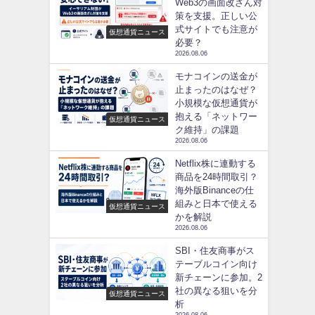
Web3の画面改ざん対
策を支援。正しい公
式サイトでも注意が
仮想通貨ニュース
必要？
2026.08.06
モナコインの送金が
止まったのはなぜ？
小規模な仮想通貨が
抱える「ネットワー
仮想通貨ニュース
ク維持」の課題
2026.08.06
Netflix株に連動する
商品を24時間取引？
海外版Binanceの仕
組みと日本で使える
仮想通貨ニュース
かを解説
2026.08.06
SBI・住友商事がス
テーブルコイン向け
新チェーンに参加。2
社の異なる狙いを分
仮想通貨ニュース
析