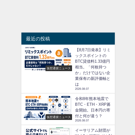
最近の投稿
【8月7日発表】リミ
ックスポイントの
BTC貸借料1.33億円
相当。「何枚持つ
仮想通貨ニュース
か」だけではない企
業保有の新評価軸と
は
2026.08.07
令和8年熊本地震で
BTC・ETH・XRP募
金開始。日本円の寄
付と何が違う？
仮想通貨ニュース
2026.08.07
イーサリアム財団が