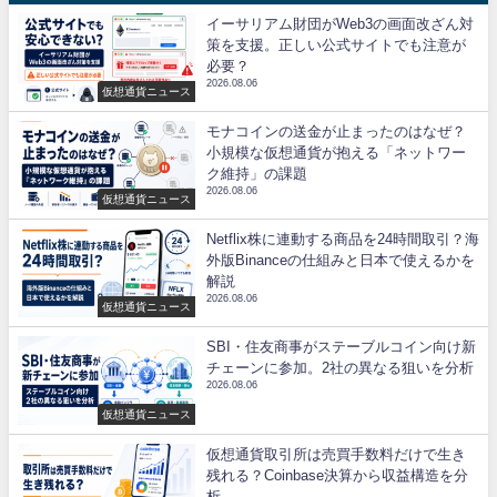
イーサリアム財団がWeb3の画面改ざん対
策を支援。正しい公式サイトでも注意が
必要？
2026.08.06
仮想通貨ニュース
モナコインの送金が止まったのはなぜ？
小規模な仮想通貨が抱える「ネットワー
ク維持」の課題
2026.08.06
仮想通貨ニュース
Netflix株に連動する商品を24時間取引？海
外版Binanceの仕組みと日本で使えるかを
解説
2026.08.06
仮想通貨ニュース
SBI・住友商事がステーブルコイン向け新
チェーンに参加。2社の異なる狙いを分析
2026.08.06
仮想通貨ニュース
仮想通貨取引所は売買手数料だけで生き
残れる？Coinbase決算から収益構造を分
析