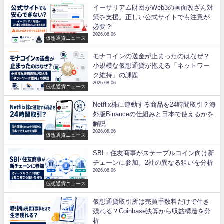
イーサリアム財団がWeb3の画面改ざん対
策を支援。正しい公式サイトでも注意が
必要？
2026.08.06
仮想通貨ニュース
モナコインの送金が止まったのはなぜ？
小規模な仮想通貨が抱える「ネットワー
ク維持」の課題
2026.08.06
仮想通貨ニュース
Netflix株に連動する商品を24時間取引？海
外版Binanceの仕組みと日本で使えるかを
解説
2026.08.06
仮想通貨ニュース
SBI・住友商事がステーブルコイン向け新
チェーンに参加。2社の異なる狙いを分析
2026.08.06
仮想通貨ニュース
仮想通貨取引所は売買手数料だけで生き
残れる？Coinbase決算から収益構造を分
析