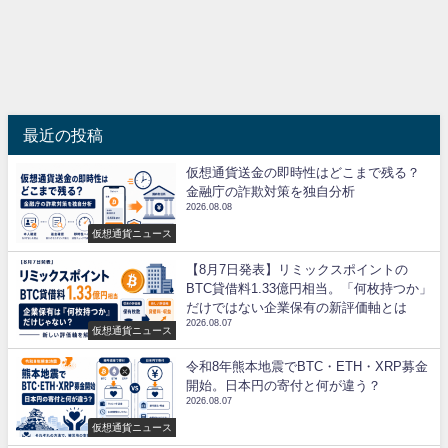
最近の投稿
仮想通貨送金の即時性はどこまで残る？
金融庁の詐欺対策を独自分析
2026.08.08
仮想通貨ニュース
【8月7日発表】リミックスポイントの
BTC貸借料1.33億円相当。「何枚持つか」
だけではない企業保有の新評価軸とは
2026.08.07
仮想通貨ニュース
令和8年熊本地震でBTC・ETH・XRP募金
開始。日本円の寄付と何が違う？
2026.08.07
仮想通貨ニュース