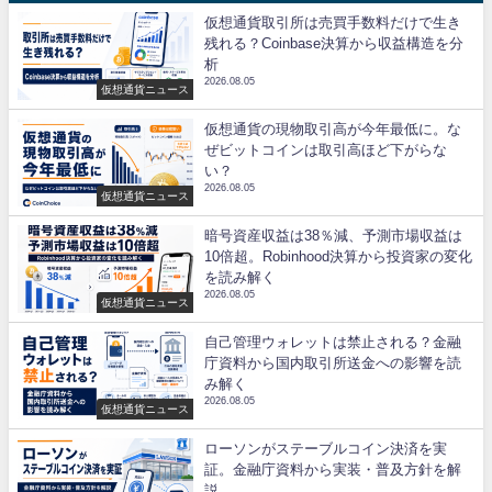
仮想通貨取引所は売買手数料だけで生き
残れる？Coinbase決算から収益構造を分
析
2026.08.05
仮想通貨ニュース
仮想通貨の現物取引高が今年最低に。な
ぜビットコインは取引高ほど下がらな
い？
2026.08.05
仮想通貨ニュース
暗号資産収益は38％減、予測市場収益は
10倍超。Robinhood決算から投資家の変化
を読み解く
2026.08.05
仮想通貨ニュース
自己管理ウォレットは禁止される？金融
庁資料から国内取引所送金への影響を読
み解く
2026.08.05
仮想通貨ニュース
ローソンがステーブルコイン決済を実
証。金融庁資料から実装・普及方針を解
説