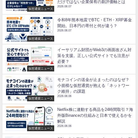
だけではない企業保有の新評価軸とは
2026.08.07
仮想通貨ニュース
令和8年熊本地震でBTC・ETH・XRP募金
開始。日本円の寄付と何が違う？
2026.08.07
仮想通貨ニュース
イーサリアム財団がWeb3の画面改ざん対
策を支援。正しい公式サイトでも注意が
必要？
2026.08.06
仮想通貨ニュース
モナコインの送金が止まったのはなぜ？
小規模な仮想通貨が抱える「ネットワー
ク維持」の課題
2026.08.06
仮想通貨ニュース
Netflix株に連動する商品を24時間取引？海
外版Binanceの仕組みと日本で使えるかを
解説
2026.08.06
仮想通貨ニュース