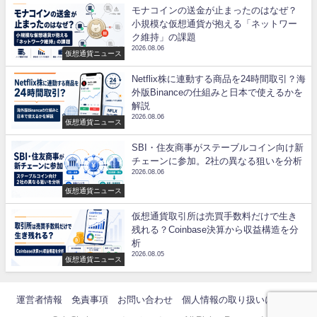
モナコインの送金が止まったのはなぜ？
小規模な仮想通貨が抱える「ネットワー
ク維持」の課題
2026.08.06
仮想通貨ニュース
Netflix株に連動する商品を24時間取引？海
外版Binanceの仕組みと日本で使えるかを
解説
2026.08.06
仮想通貨ニュース
SBI・住友商事がステーブルコイン向け新
チェーンに参加。2社の異なる狙いを分析
2026.08.06
仮想通貨ニュース
仮想通貨取引所は売買手数料だけで生き
残れる？Coinbase決算から収益構造を分
析
2026.08.05
仮想通貨ニュース
運営者情報
免責事項
お問い合わせ
個人情報の取り扱いについて