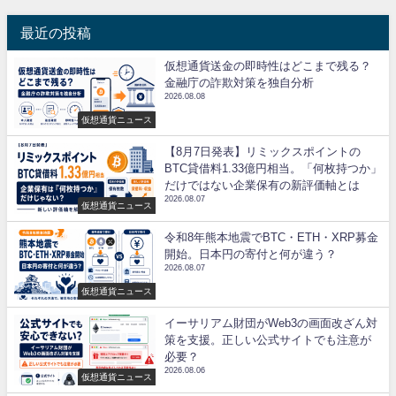
最近の投稿
仮想通貨送金の即時性はどこまで残る？
金融庁の詐欺対策を独自分析
2026.08.08
仮想通貨ニュース
【8月7日発表】リミックスポイントの
BTC貸借料1.33億円相当。「何枚持つか」
だけではない企業保有の新評価軸とは
2026.08.07
仮想通貨ニュース
令和8年熊本地震でBTC・ETH・XRP募金
開始。日本円の寄付と何が違う？
2026.08.07
仮想通貨ニュース
イーサリアム財団がWeb3の画面改ざん対
策を支援。正しい公式サイトでも注意が
必要？
2026.08.06
仮想通貨ニュース