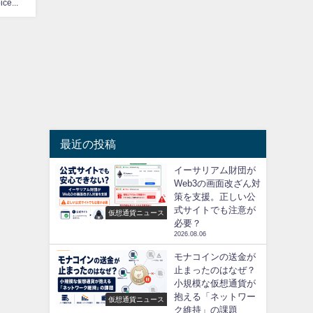
CoinChoice編集部
最近の投稿
イーサリアム財団が
Web3の画面改ざん対
策を支援。正しい公
式サイトでも注意が
仮想通貨ニュース
必要？
2026.08.06
モナコインの送金が
止まったのはなぜ？
小規模な仮想通貨が
抱える「ネットワー
仮想通貨ニュース
ク維持」の課題