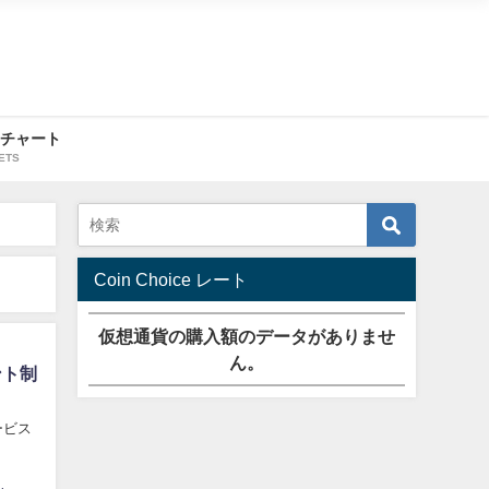
・チャート
ETS
Coin Choice レート
仮想通貨の購入額のデータがありませ
ん。
ント制
ービス