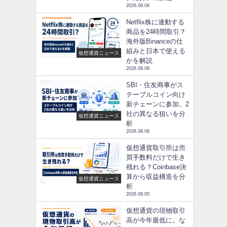
2026.08.06
Netflix株に連動する
商品を24時間取引？
海外版Binanceの仕
組みと日本で使える
仮想通貨ニュース
かを解説
2026.08.06
SBI・住友商事がス
テーブルコイン向け
新チェーンに参加。2
社の異なる狙いを分
仮想通貨ニュース
析
2026.08.06
仮想通貨取引所は売
買手数料だけで生き
残れる？Coinbase決
算から収益構造を分
仮想通貨ニュース
析
2026.08.05
仮想通貨の現物取引
高が今年最低に。な