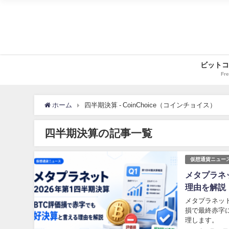
ビットコ
Fre
ホーム
四半期決算 - CoinChoice（コインチョイス）
四半期決算の記事一覧
仮想通貨ニュー
メタプラネ
理由を解説
メタプラネッ
損で最終赤字に
理します。