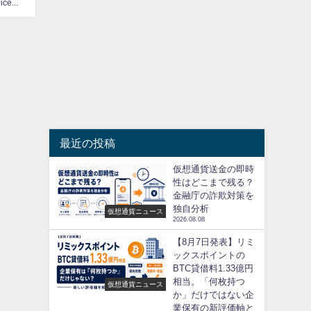
CoinChoice編集部
最近の投稿
仮想通貨送金の即時
性はどこまで残る？
金融庁の詐欺対策を
独自分析
仮想通貨ニュース
2026.08.08
【8月7日発表】リミ
ックスポイントの
BTC貸借料1.33億円
相当。「何枚持つ
仮想通貨ニュース
か」だけではない企
業保有の新評価軸と