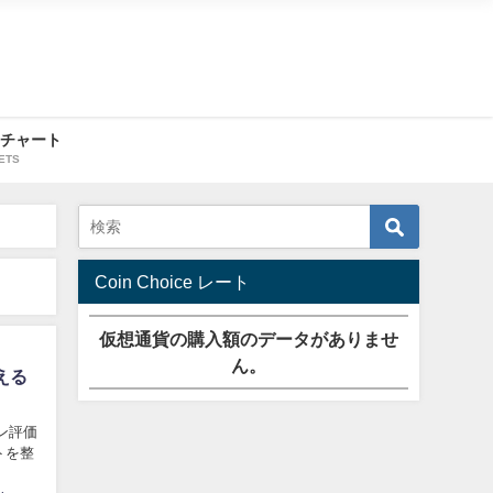
・チャート
ETS
Coin Choice レート
仮想通貨の購入額のデータがありませ
ん。
える
ン評価
トを整