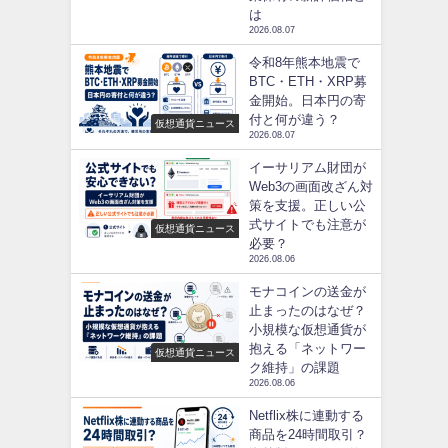
は
2026.08.07
令和8年熊本地震で
BTC・ETH・XRP募
金開始。日本円の寄
付と何が違う？
仮想通貨ニュース
2026.08.07
イーサリアム財団が
Web3の画面改ざん対
策を支援。正しい公
式サイトでも注意が
仮想通貨ニュース
必要？
2026.08.06
モナコインの送金が
止まったのはなぜ？
小規模な仮想通貨が
抱える「ネットワー
仮想通貨ニュース
ク維持」の課題
2026.08.06
Netflix株に連動する
商品を24時間取引？