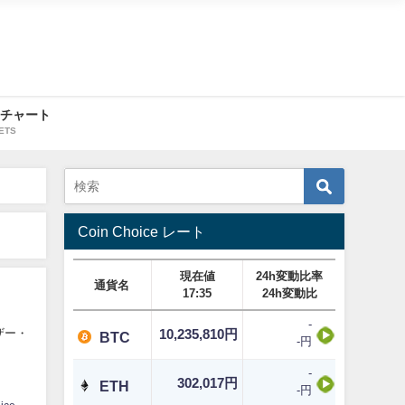
・チャート
ETS
Coin Choice レート
現在値
24h変動比率
通貨名
17:35
24h変動比
-
ザー・
10,235,810円
BTC
-円
-
302,017円
ETH
-円