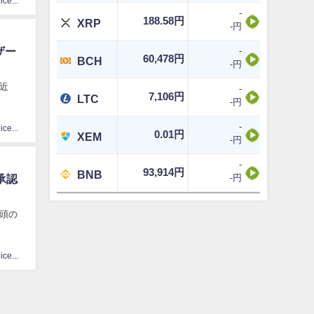
CoinChoice編集部
-
188.58円
XRP
-円
ザー
-
60,478円
BCH
-円
身近
-
7,106円
LTC
-円
-
CoinChoice編集部
0.01円
XEM
-円
-
93,914円
BNB
-円
承認
冒頭の
CoinChoice編集部