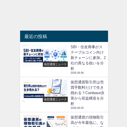
最近の投稿
SBI・住友商事がス
テーブルコイン向け
新チェーンに参加。2
社の異なる狙いを分
仮想通貨ニュース
析
2026.08.06
仮想通貨取引所は売
買手数料だけで生き
残れる？Coinbase決
算から収益構造を分
仮想通貨ニュース
析
2026.08.05
仮想通貨の現物取引
高が今年最低に。な