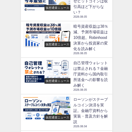
ぜビットコインは取
引高ほど下がらな
仮想通貨ニュース
い？
2026.08.05
暗号資産収益は38％
減、予測市場収益は
10倍超。Robinhood
決算から投資家の変
仮想通貨ニュース
化を読み解く
2026.08.05
自己管理ウォレット
は禁止される？金融
庁資料から国内取引
所送金への影響を読
仮想通貨ニュース
み解く
2026.08.05
ローソンがステーブ
ルコイン決済を実
証。金融庁資料から
実装・普及方針を解
仮想通貨ニュース
説
2026.08.04