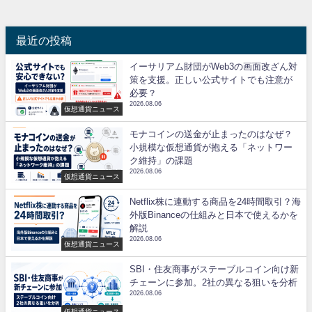
最近の投稿
イーサリアム財団がWeb3の画面改ざん対
策を支援。正しい公式サイトでも注意が
必要？
2026.08.06
仮想通貨ニュース
モナコインの送金が止まったのはなぜ？
小規模な仮想通貨が抱える「ネットワー
ク維持」の課題
2026.08.06
仮想通貨ニュース
Netflix株に連動する商品を24時間取引？海
外版Binanceの仕組みと日本で使えるかを
解説
2026.08.06
仮想通貨ニュース
SBI・住友商事がステーブルコイン向け新
チェーンに参加。2社の異なる狙いを分析
2026.08.06
仮想通貨ニュース