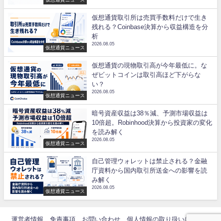
仮想通貨取引所は売買手数料だけで生き
残れる？Coinbase決算から収益構造を分
析
2026.08.05
仮想通貨ニュース
仮想通貨の現物取引高が今年最低に。な
ぜビットコインは取引高ほど下がらな
い？
2026.08.05
仮想通貨ニュース
暗号資産収益は38％減、予測市場収益は
10倍超。Robinhood決算から投資家の変化
を読み解く
2026.08.05
仮想通貨ニュース
自己管理ウォレットは禁止される？金融
庁資料から国内取引所送金への影響を読
み解く
2026.08.05
仮想通貨ニュース
運営者情報
免責事項
お問い合わせ
個人情報の取り扱いについて