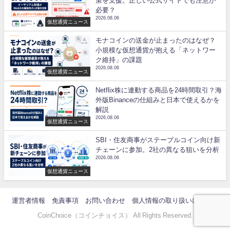
策を支援。正しい公式サイトでも注意が
必要？
2026.08.06
仮想通貨ニュース
モナコインの送金が止まったのはなぜ？
小規模な仮想通貨が抱える「ネットワー
ク維持」の課題
2026.08.06
仮想通貨ニュース
Netflix株に連動する商品を24時間取引？海
外版Binanceの仕組みと日本で使えるかを
解説
2026.08.06
仮想通貨ニュース
SBI・住友商事がステーブルコイン向け新
チェーンに参加。2社の異なる狙いを分析
2026.08.06
仮想通貨ニュース
運営者情報
免責事項
お問い合わせ
個人情報の取り扱いについて
CoinChoice（コインチョイス） All Rights Reserved.