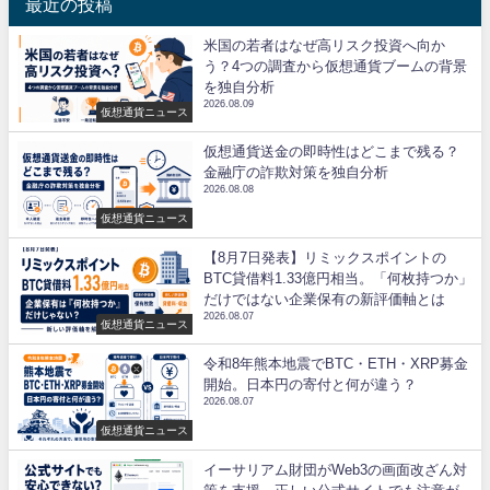
最近の投稿
米国の若者はなぜ高リスク投資へ向か
う？4つの調査から仮想通貨ブームの背景
を独自分析
2026.08.09
仮想通貨ニュース
仮想通貨送金の即時性はどこまで残る？
金融庁の詐欺対策を独自分析
2026.08.08
仮想通貨ニュース
【8月7日発表】リミックスポイントの
BTC貸借料1.33億円相当。「何枚持つか」
だけではない企業保有の新評価軸とは
2026.08.07
仮想通貨ニュース
令和8年熊本地震でBTC・ETH・XRP募金
開始。日本円の寄付と何が違う？
2026.08.07
仮想通貨ニュース
イーサリアム財団がWeb3の画面改ざん対