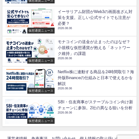
仮想通貨ニュース
イーサリアム財団がWeb3の画面改ざん対
策を支援。正しい公式サイトでも注意が
必要？
2026.08.06
仮想通貨ニュース
モナコインの送金が止まったのはなぜ？
小規模な仮想通貨が抱える「ネットワー
ク維持」の課題
2026.08.06
仮想通貨ニュース
Netflix株に連動する商品を24時間取引？海
外版Binanceの仕組みと日本で使えるかを
解説
2026.08.06
仮想通貨ニュース
SBI・住友商事がステーブルコイン向け新
チェーンに参加。2社の異なる狙いを分析
2026.08.06
仮想通貨ニュース
運営者情報
免責事項
お問い合わせ
個人情報の取り扱いについて