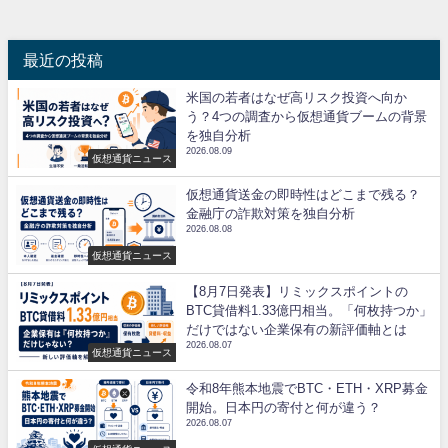
最近の投稿
米国の若者はなぜ高リスク投資へ向か
う？4つの調査から仮想通貨ブームの背景
を独自分析
2026.08.09
仮想通貨ニュース
仮想通貨送金の即時性はどこまで残る？
金融庁の詐欺対策を独自分析
2026.08.08
仮想通貨ニュース
【8月7日発表】リミックスポイントの
BTC貸借料1.33億円相当。「何枚持つか」
だけではない企業保有の新評価軸とは
2026.08.07
仮想通貨ニュース
令和8年熊本地震でBTC・ETH・XRP募金
開始。日本円の寄付と何が違う？
2026.08.07