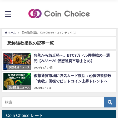
ホーム
恐怖強欲指数 - CoinChoice（コインチョイス）
恐怖強欲指数の記事一覧
急落から急反発へ。BTC7万ドル再挑戦の一週
間【2/23〜26 仮想通貨市場まとめ】
仮想通貨ニュース
2026年2月27日
仮想通貨市場に強気ムード復活：恐怖強欲指数
「貪欲」回復でビットコイン上昇トレンドへ
仮想通貨ニュース
2025年8月8日
Coin Choice レート