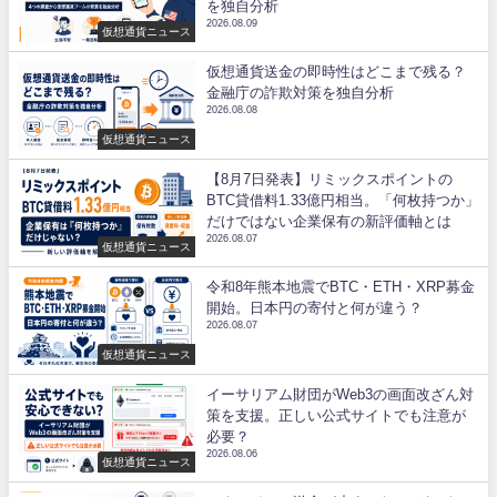
を独自分析
2026.08.09
仮想通貨ニュース
仮想通貨送金の即時性はどこまで残る？
金融庁の詐欺対策を独自分析
2026.08.08
仮想通貨ニュース
【8月7日発表】リミックスポイントの
BTC貸借料1.33億円相当。「何枚持つか」
だけではない企業保有の新評価軸とは
2026.08.07
仮想通貨ニュース
令和8年熊本地震でBTC・ETH・XRP募金
開始。日本円の寄付と何が違う？
2026.08.07
仮想通貨ニュース
イーサリアム財団がWeb3の画面改ざん対
策を支援。正しい公式サイトでも注意が
必要？
2026.08.06
仮想通貨ニュース