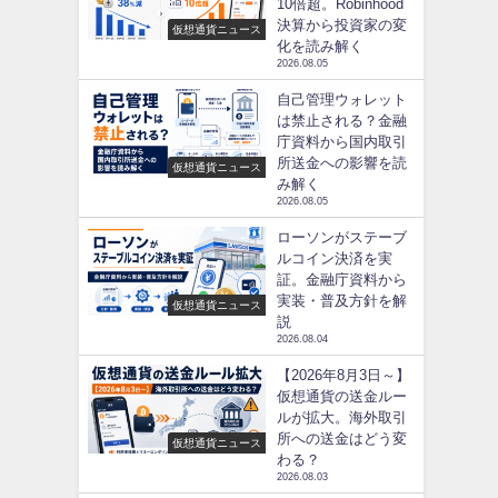
10倍超。Robinhood
決算から投資家の変
仮想通貨ニュース
化を読み解く
2026.08.05
自己管理ウォレット
は禁止される？金融
庁資料から国内取引
所送金への影響を読
仮想通貨ニュース
み解く
2026.08.05
ローソンがステーブ
ルコイン決済を実
証。金融庁資料から
実装・普及方針を解
仮想通貨ニュース
説
2026.08.04
【2026年8月3日～】
仮想通貨の送金ルー
ルが拡大。海外取引
所への送金はどう変
仮想通貨ニュース
わる？
2026.08.03