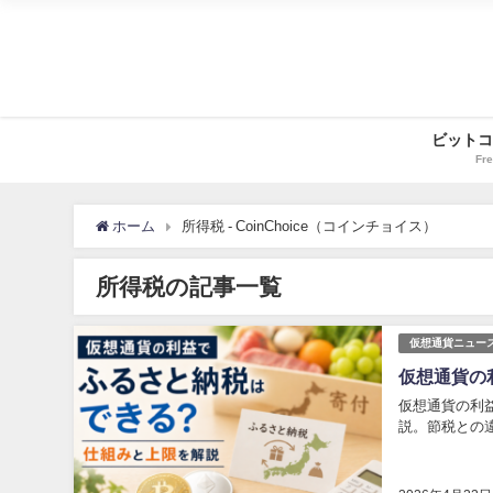
ビットコ
Fre
ホーム
所得税 - CoinChoice（コインチョイス）
所得税の記事一覧
仮想通貨ニュー
仮想通貨の
仮想通貨の利
説。節税との