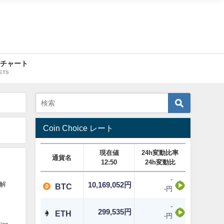
・チャート
ETS
Coin Choice レート
現在値
24h変動比率
通貨名
12:50
24h変動比
-
解
10,169,052円
BTC
-円
-
299,535円
ETH
-円