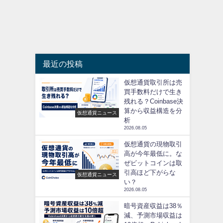
最近の投稿
仮想通貨取引所は売
買手数料だけで生き
残れる？Coinbase決
算から収益構造を分
仮想通貨ニュース
析
2026.08.05
仮想通貨の現物取引
高が今年最低に。な
ぜビットコインは取
引高ほど下がらな
仮想通貨ニュース
い？
2026.08.05
暗号資産収益は38％
減、予測市場収益は