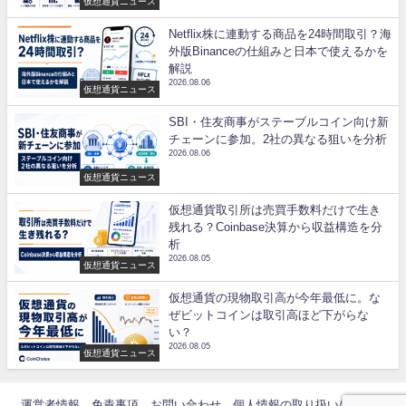
仮想通貨ニュース
Netflix株に連動する商品を24時間取引？海
外版Binanceの仕組みと日本で使えるかを
解説
2026.08.06
仮想通貨ニュース
SBI・住友商事がステーブルコイン向け新
チェーンに参加。2社の異なる狙いを分析
2026.08.06
仮想通貨ニュース
仮想通貨取引所は売買手数料だけで生き
残れる？Coinbase決算から収益構造を分
析
2026.08.05
仮想通貨ニュース
仮想通貨の現物取引高が今年最低に。な
ぜビットコインは取引高ほど下がらな
い？
2026.08.05
仮想通貨ニュース
運営者情報
免責事項
お問い合わせ
個人情報の取り扱いについて