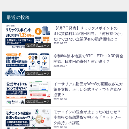
最近の投稿
【8月7日発表】リミックスポイントの
BTC貸借料1.33億円相当。「何枚持つか」
だけではない企業保有の新評価軸とは
2026.08.07
仮想通貨ニュース
令和8年熊本地震でBTC・ETH・XRP募金
開始。日本円の寄付と何が違う？
2026.08.07
仮想通貨ニュース
イーサリアム財団がWeb3の画面改ざん対
策を支援。正しい公式サイトでも注意が
必要？
2026.08.06
仮想通貨ニュース
モナコインの送金が止まったのはなぜ？
小規模な仮想通貨が抱える「ネットワー
ク維持」の課題
2026.08.06