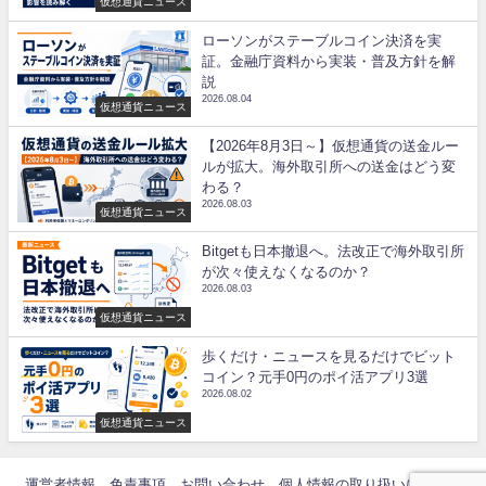
仮想通貨ニュース
ローソンがステーブルコイン決済を実
証。金融庁資料から実装・普及方針を解
説
2026.08.04
仮想通貨ニュース
【2026年8月3日～】仮想通貨の送金ルー
ルが拡大。海外取引所への送金はどう変
わる？
2026.08.03
仮想通貨ニュース
Bitgetも日本撤退へ。法改正で海外取引所
が次々使えなくなるのか？
2026.08.03
仮想通貨ニュース
歩くだけ・ニュースを見るだけでビット
コイン？元手0円のポイ活アプリ3選
2026.08.02
仮想通貨ニュース
運営者情報
免責事項
お問い合わせ
個人情報の取り扱いについて