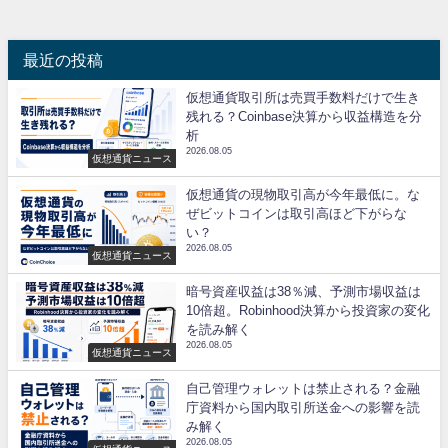
最近の投稿
仮想通貨取引所は売買手数料だけで生き
残れる？Coinbase決算から収益構造を分
析
2026.08.05
仮想通貨ニュース
仮想通貨の現物取引高が今年最低に。な
ぜビットコインは取引高ほど下がらな
い？
2026.08.05
仮想通貨ニュース
暗号資産収益は38％減、予測市場収益は
10倍超。Robinhood決算から投資家の変化
を読み解く
2026.08.05
仮想通貨ニュース
自己管理ウォレットは禁止される？金融
庁資料から国内取引所送金への影響を読
み解く
2026.08.05