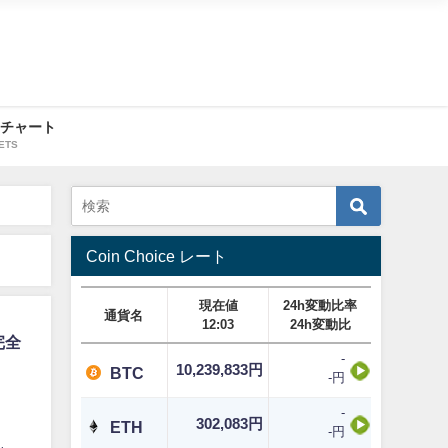
・チャート
ETS
Coin Choice レート
現在値
24h変動比率
通貨名
12:03
24h変動比
完全
-
10,239,833円
BTC
-円
-
302,083円
ETH
-円