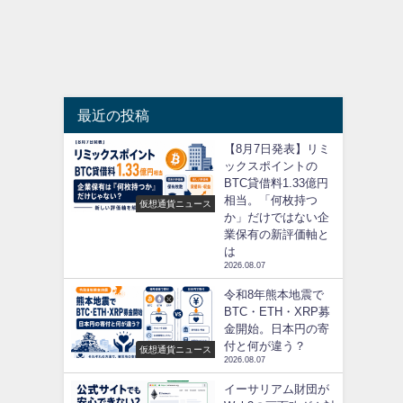
最近の投稿
【8月7日発表】リミ
ックスポイントの
BTC貸借料1.33億円
相当。「何枚持つ
仮想通貨ニュース
か」だけではない企
業保有の新評価軸と
は
2026.08.07
令和8年熊本地震で
BTC・ETH・XRP募
金開始。日本円の寄
付と何が違う？
仮想通貨ニュース
2026.08.07
イーサリアム財団が