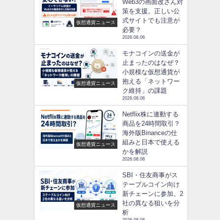
Web3の画面改ざん対
策を支援。正しい公
式サイトでも注意が
仮想通貨ニュース
必要？
2026.08.06
モナコインの送金が
止まったのはなぜ？
小規模な仮想通貨が
抱える「ネットワー
仮想通貨ニュース
ク維持」の課題
2026.08.06
Netflix株に連動する
商品を24時間取引？
海外版Binanceの仕
組みと日本で使える
仮想通貨ニュース
かを解説
2026.08.06
SBI・住友商事がス
テーブルコイン向け
新チェーンに参加。2
社の異なる狙いを分
仮想通貨ニュース
析