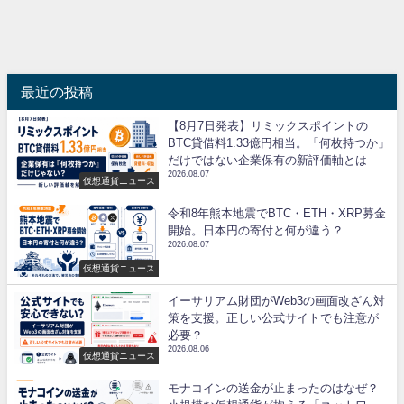
最近の投稿
【8月7日発表】リミックスポイントの
BTC貸借料1.33億円相当。「何枚持つか」
だけではない企業保有の新評価軸とは
2026.08.07
仮想通貨ニュース
令和8年熊本地震でBTC・ETH・XRP募金
開始。日本円の寄付と何が違う？
2026.08.07
仮想通貨ニュース
イーサリアム財団がWeb3の画面改ざん対
策を支援。正しい公式サイトでも注意が
必要？
2026.08.06
仮想通貨ニュース
モナコインの送金が止まったのはなぜ？