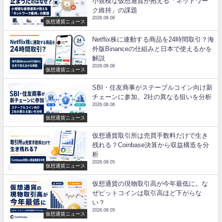
小規模な仮想通貨が抱える「ネットワー
ク維持」の課題
2026.08.06
仮想通貨ニュース
Netflix株に連動する商品を24時間取引？海
外版Binanceの仕組みと日本で使えるかを
解説
2026.08.06
仮想通貨ニュース
SBI・住友商事がステーブルコイン向け新
チェーンに参加。2社の異なる狙いを分析
2026.08.06
仮想通貨ニュース
仮想通貨取引所は売買手数料だけで生き
残れる？Coinbase決算から収益構造を分
析
2026.08.05
仮想通貨ニュース
仮想通貨の現物取引高が今年最低に。な
ぜビットコインは取引高ほど下がらな
い？
2026.08.05
仮想通貨ニュース