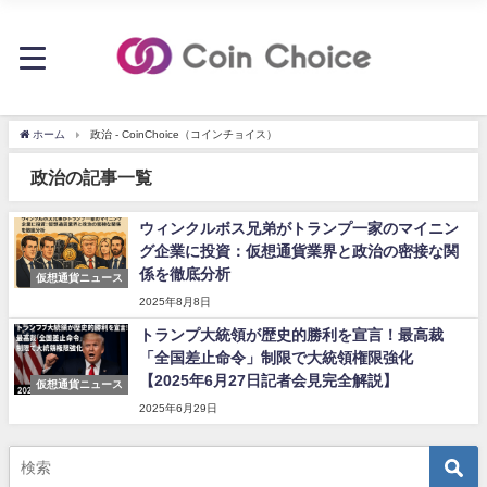
ホーム
政治 - CoinChoice（コインチョイス）
政治の記事一覧
ウィンクルボス兄弟がトランプ一家のマイニン
グ企業に投資：仮想通貨業界と政治の密接な関
係を徹底分析
仮想通貨ニュース
2025年8月8日
トランプ大統領が歴史的勝利を宣言！最高裁
「全国差止命令」制限で大統領権限強化
【2025年6月27日記者会見完全解説】
仮想通貨ニュース
2025年6月29日