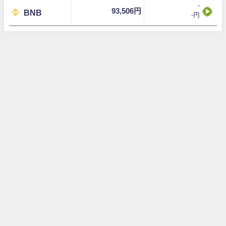
-
93,506円
BNB
-円