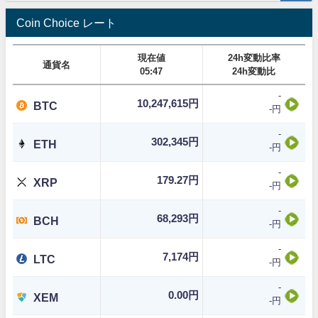
Coin Choice レート
現在値
24h変動比率
通貨名
05:47
24h変動比
-
10,247,615円
BTC
-円
-
302,345円
ETH
-円
-
179.27円
XRP
-円
-
68,293円
BCH
-円
-
7,174円
LTC
-円
-
0.00円
XEM
-円