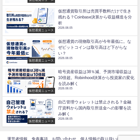
仮想通貨取引所は売買手数料だけで生き
残れる？Coinbase決算から収益構造を分
析
2026.08.05
仮想通貨ニュース
仮想通貨の現物取引高が今年最低に。な
ぜビットコインは取引高ほど下がらな
い？
2026.08.05
仮想通貨ニュース
暗号資産収益は38％減、予測市場収益は
10倍超。Robinhood決算から投資家の変化
を読み解く
2026.08.05
仮想通貨ニュース
自己管理ウォレットは禁止される？金融
庁資料から国内取引所送金への影響を読
み解く
2026.08.05
仮想通貨ニュース
運営者情報
免責事項
お問い合わせ
個人情報の取り扱いについて