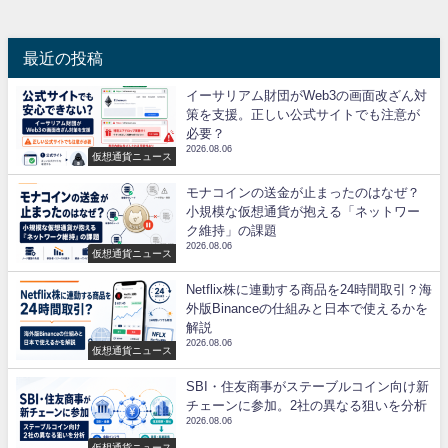
最近の投稿
イーサリアム財団がWeb3の画面改ざん対
策を支援。正しい公式サイトでも注意が
必要？
2026.08.06
仮想通貨ニュース
モナコインの送金が止まったのはなぜ？
小規模な仮想通貨が抱える「ネットワー
ク維持」の課題
2026.08.06
仮想通貨ニュース
Netflix株に連動する商品を24時間取引？海
外版Binanceの仕組みと日本で使えるかを
解説
2026.08.06
仮想通貨ニュース
SBI・住友商事がステーブルコイン向け新
チェーンに参加。2社の異なる狙いを分析
2026.08.06
仮想通貨ニュース