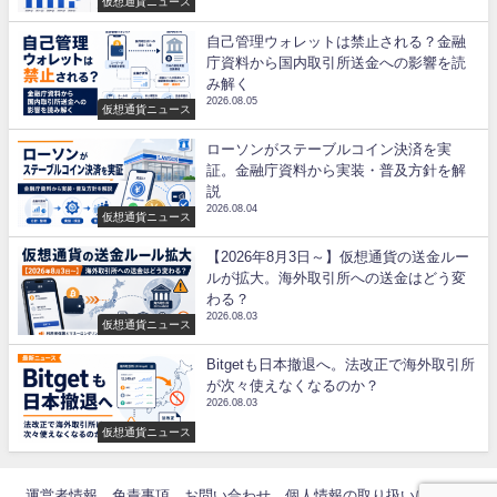
仮想通貨ニュース
自己管理ウォレットは禁止される？金融
庁資料から国内取引所送金への影響を読
み解く
2026.08.05
仮想通貨ニュース
ローソンがステーブルコイン決済を実
証。金融庁資料から実装・普及方針を解
説
2026.08.04
仮想通貨ニュース
【2026年8月3日～】仮想通貨の送金ルー
ルが拡大。海外取引所への送金はどう変
わる？
2026.08.03
仮想通貨ニュース
Bitgetも日本撤退へ。法改正で海外取引所
が次々使えなくなるのか？
2026.08.03
仮想通貨ニュース
運営者情報
免責事項
お問い合わせ
個人情報の取り扱いについて