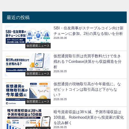
最近の投稿
SBI・住友商事がステーブルコイン向け新
チェーンに参加。2社の異なる狙いを分析
2026.08.06
仮想通貨ニュース
仮想通貨取引所は売買手数料だけで生き
残れる？Coinbase決算から収益構造を分
析
2026.08.05
仮想通貨ニュース
仮想通貨の現物取引高が今年最低に。な
ぜビットコインは取引高ほど下がらな
い？
2026.08.05
仮想通貨ニュース
暗号資産収益は38％減、予測市場収益は
10倍超。Robinhood決算から投資家の変化
を読み解く
2026.08.05