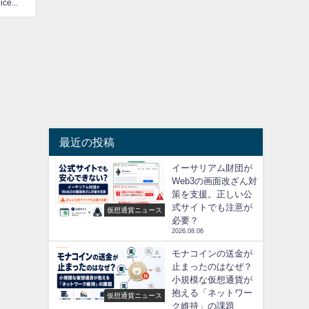
CoinChoice編集部
最近の投稿
イーサリアム財団が
Web3の画面改ざん対
策を支援。正しい公
式サイトでも注意が
仮想通貨ニュース
必要？
2026.08.06
モナコインの送金が
止まったのはなぜ？
小規模な仮想通貨が
抱える「ネットワー
仮想通貨ニュース
ク維持」の課題