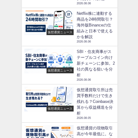
2026.08.06
Netflix株に連動する
商品を24時間取引？
海外版Binanceの仕
組みと日本で使える
仮想通貨ニュース
かを解説
2026.08.06
SBI・住友商事がス
テーブルコイン向け
新チェーンに参加。2
社の異なる狙いを分
仮想通貨ニュース
析
2026.08.06
仮想通貨取引所は売
買手数料だけで生き
残れる？Coinbase決
算から収益構造を分
仮想通貨ニュース
析
2026.08.05
仮想通貨の現物取引
高が今年最低に。な