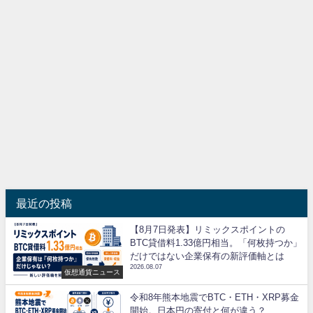
最近の投稿
【8月7日発表】リミックスポイントの
BTC貸借料1.33億円相当。「何枚持つか」
だけではない企業保有の新評価軸とは
2026.08.07
仮想通貨ニュース
令和8年熊本地震でBTC・ETH・XRP募金
開始。日本円の寄付と何が違う？