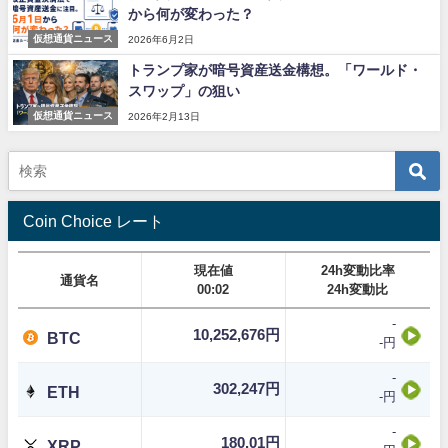
から何が変わった？
仮想通貨ニュース
2026年6月2日
トランプ家が暗号資産送金構想。「ワールド・
スワップ」の狙い
仮想通貨ニュース
2026年2月13日
Coin Choice レート
現在値
24h変動比率
通貨名
00:02
24h変動比
-
10,252,676円
BTC
-円
-
302,247円
ETH
-円
-
180.01円
XRP