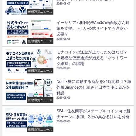
2026.08.07
仮想通貨ニュース
イーサリアム財団がWeb3の画面改ざん対
策を支援。正しい公式サイトでも注意が
必要？
2026.08.06
仮想通貨ニュース
モナコインの送金が止まったのはなぜ？
小規模な仮想通貨が抱える「ネットワー
ク維持」の課題
2026.08.06
仮想通貨ニュース
Netflix株に連動する商品を24時間取引？海
外版Binanceの仕組みと日本で使えるかを
解説
2026.08.06
仮想通貨ニュース
SBI・住友商事がステーブルコイン向け新
チェーンに参加。2社の異なる狙いを分析
2026.08.06
仮想通貨ニュース