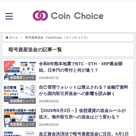
ホーム
暗号資産送金 - CoinChoice（コインチョイス）
暗号資産送金の記事一覧
NEW!
令和8年熊本地震でBTC・ETH・XRP募金開
始。日本円の寄付と何が違う？
仮想通貨ニュース
2026年8月7日
自己管理ウォレットは禁止される？金融庁資料
から国内取引所送金への影響を読み解く
仮想通貨ニュース
2026年8月5日
【2026年8月3日～】仮想通貨の送金ルールが
拡大。海外取引所への送金はどう変わる？
仮想通貨ニュース
2026年8月3日
改正資金決済法で暗号資産送金に注目。6月1日